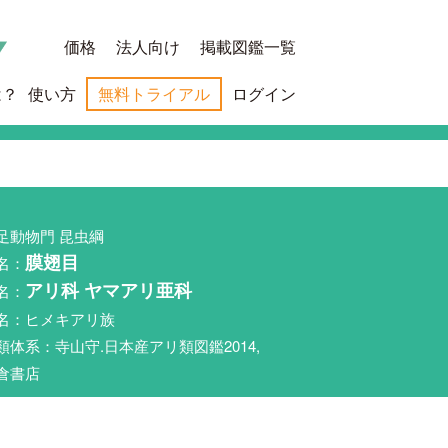
価格
法人向け
掲載図鑑一覧
は？
使い方
無料トライアル
ログイン
足動物門 昆虫綱
名：
膜翅目
名：
アリ科 ヤマアリ亜科
名：ヒメキアリ族
類体系：寺山守.日本産アリ類図鑑2014,
倉書店