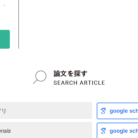
アリ
google sch
nsis
google sch