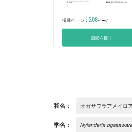
208
掲載ページ：
ページ
図鑑を開く
オガサワラアメイロ
和名：
Nylanderia ogasaware
学名：