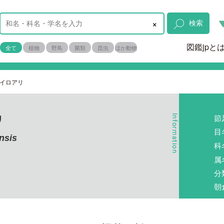
×
検索
図鑑jpと
全て
植物
野鳥
菌類
昆虫
ほか動物
イロアリ
節
リ
目
nsis
科
属
分
朝