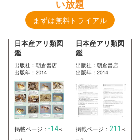
出版社：朝倉書店
出版社：朝倉書店
出版年：2014
出版年：2014
-14
211
掲載ページ：
掲載ページ：
ペ
ペ
ージ
ージ
図鑑を開く
図鑑を開く
自然しらべ
2018 身近な
アリしらべマ
ニュアル【サ
ンプルページ
から全て無料】