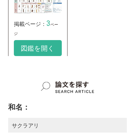
和名：
サクラアリ
google scholar
学名：
Paraparetrechina sakurae
google scholar
質問・報告掲示板TOP