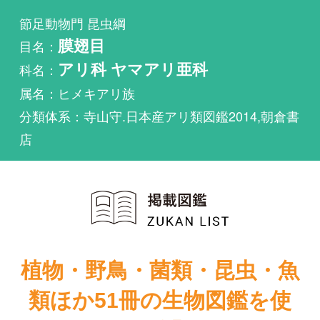
科名：
アリ科 ヤマアリ亜科
属名：ヒメキアリ族
分類体系：寺山守.日本産アリ類図鑑2014,朝倉書
店
植物・野鳥・菌類・昆虫・魚
類ほか51冊の生物図鑑を使
い放題
まずは無料トライアル
日本産アリ類図
日本産アリ類図
鑑
鑑