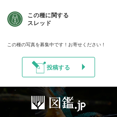
新規会員登録
掲載図鑑一覧
よくある質問
法人・研究機関で
質問・報告掲示板
補足リンク集
ご利用の方へ
マイページ
利用規約
有料会員利用規約
お問い合わせ
プライバ
｜
｜
｜
シーについて
特定商取引法に基づく表示
運営会社
インプレスグル
｜
｜
ープ