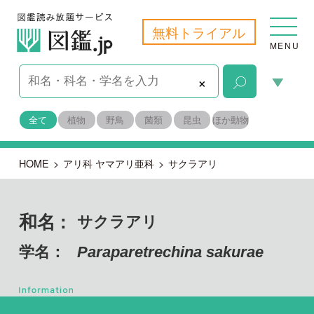
無料トライアル
MENU
×
全て
植物
野鳥
菌類
昆虫
ほか動物
HOME
>
アリ科 ヤマアリ亜科
>
サクラアリ
和名 :
サクラアリ
学名：
Paraparetrechina sakurae
節足動物門 昆虫綱
目名：
膜翅目