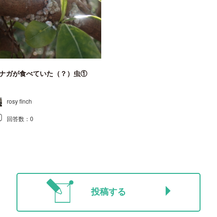
ナガが食べていた（？）虫①
rosy finch
回答数：
0
投稿する