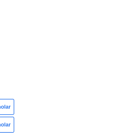
olar
olar