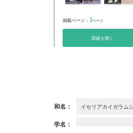
3
掲載ページ：
ページ
図鑑を開く
イセリアカイガラム
和名：
学名：