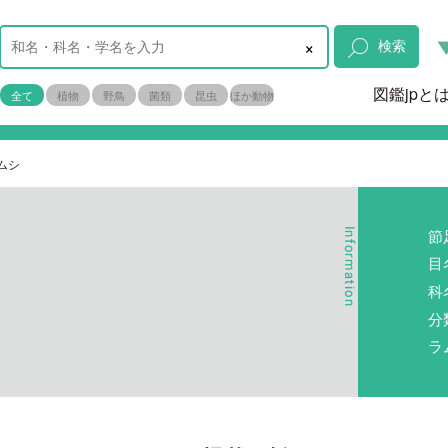
×
検索
図鑑jpと
全て
植物
野鳥
菌類
昆虫
ほか動物
ムシ
節
目
科
分
ラ