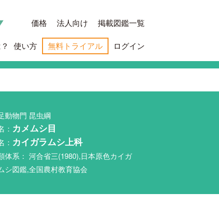
価格
法人向け
掲載図鑑一覧
は？
使い方
無料トライアル
ログイン
足動物門 昆虫綱
名：
カメムシ目
名：
カイガラムシ上科
類体系： 河合省三(1980),日本原色カイガ
ムシ図鑑,全国農村教育協会