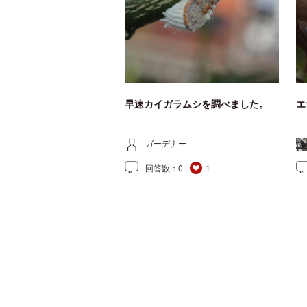
早速カイガラムシを調べました。
エ
ガーデナー
回答数：
0
1