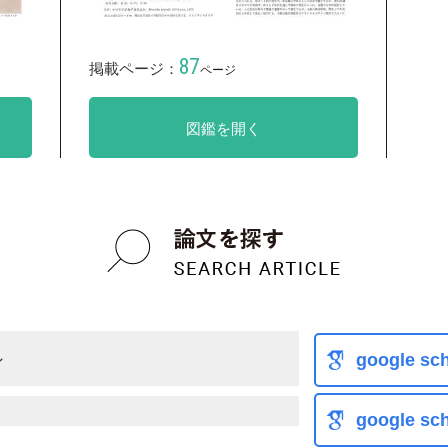
87
掲載ページ：
ページ
図鑑を開く
シ
google sch
google sch