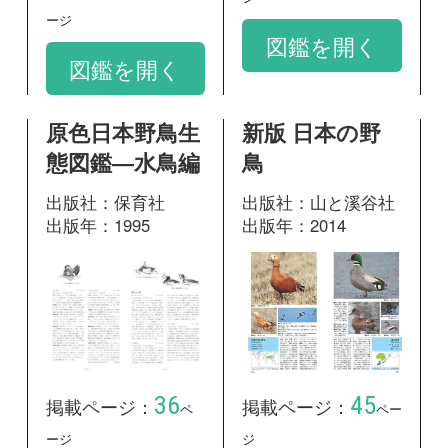
36
45
掲載ページ：
掲載ページ：
ペ
ペー
ージ
ジ
図鑑を開く
図鑑を開く
♪鳥くんの比べ
日本の鳥550 水
て識別野鳥図鑑
辺の鳥 増補改
670 第3版
訂版
出版社：文一総合出
出版社：文一総合出
版
版
出版年：2020
出版年：2009