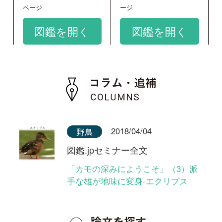
和名：
ヨシガモ
google scholar
学名：
Anas falcata
google scholar