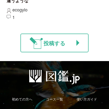
利用規約
有料会員利用規約
お問い合わせ
プライバ
｜
｜
｜
シーについて
特定商取引法に基づく表示
運営会社
インプレスグル
｜
｜
ープ
Copyright ©2016 Yama-kei Publishers co.,Ltd.
An impress Group Company. All rights reserved.