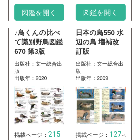
215
127
掲載ページ：
掲載ページ：
ペ
ページ
ージ
図鑑を開く
図鑑を開く
2018/04/04
野鳥
図鑑.jpセミナー全文
「カモの深みにようこそ」（3）派
手な雄が地味に変身‐エクリプス