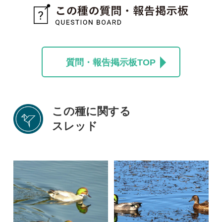
1
5
0
2
解決
カルガモやマガモとは
違うような
ecogylo
1
投稿する