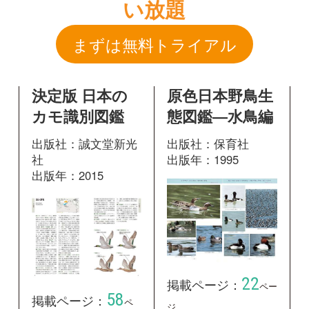
出版社：誠文堂新光
出版社：保育社
社
出版年：1995
出版年：2015
22
掲載ページ：
ペー
58
掲載ページ：
ペ
ジ
ージ
図鑑を開く
図鑑を開く
原色日本野鳥生
新版 日本の野
態図鑑―水鳥編
鳥
出版社：保育社
出版社：山と溪谷社
出版年：1995
出版年：2014