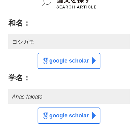
質問・報告掲示板TOP
この種に関する
スレッド
光の角度や加減で七変
ユーラシアの東側でし
化?!
か見られないカモです
spoonbill
ちんちろべんけい