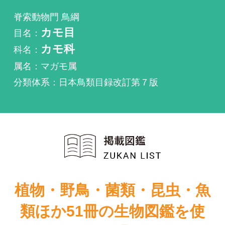
科名：
カモ科
属名：マガモ属
分類体系：日本鳥類目録改訂第７版
植物・野鳥・菌類・昆虫・魚
類ほか51冊の生物図鑑を使
い放題
まずは無料トライアル
決定版 日本の
原色日本野鳥生
カモ識別図鑑
態図鑑―水鳥編