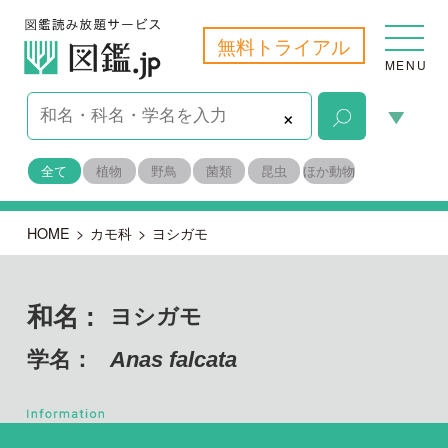
無料トライアル
MENU
×
全て
植物
野鳥
菌類
昆虫
ほか動物
HOME
>
カモ科
>
ヨシガモ
和名 :
ヨシガモ
学名：
Anas falcata
脊索動物門 鳥綱
目名：
カモ目