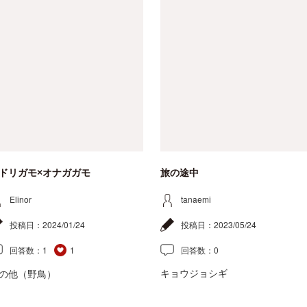
ドリガモ×オナガガモ
旅の途中
Elinor
tanaemi
投稿日：
2024/01/24
投稿日：
2023/05/24
回答数：
1
1
回答数：
0
キョウジョシギ
の他（野鳥）