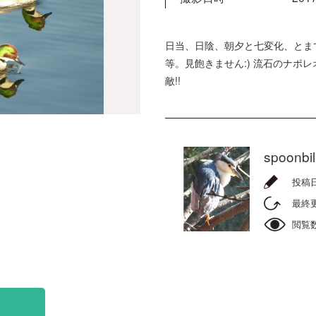
日当、日陰、朝夕と七変化、とま
等。見飽きません:) 流石のナポレ
敵!!
spoonbil
投稿
最終
閲覧