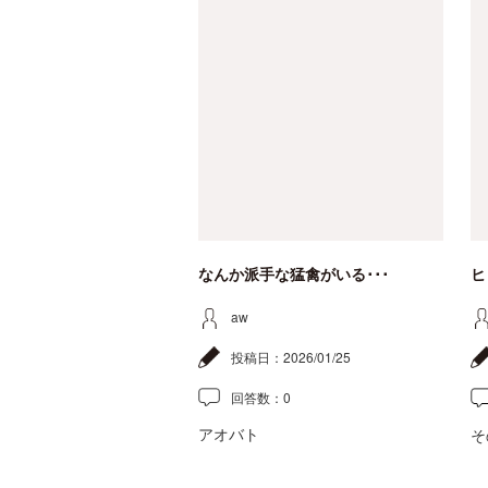
なんか派手な猛禽がいる･･･
ヒ
aw
投稿日：
2026/01/25
回答数：
0
アオバト
そ