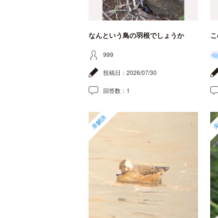
なんという鳥の羽根でしょうか
こ
999
投稿日：
2026/07/30
回答数：
1
未解決
未