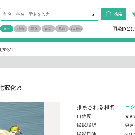
×
検索
図鑑jpと
全て
植物
野鳥
菌類
昆虫
ほか動物
変化?!
変化?!
推察される和名
ヨ
自信度
★★
撮影場所
東京
撮影日時
2017