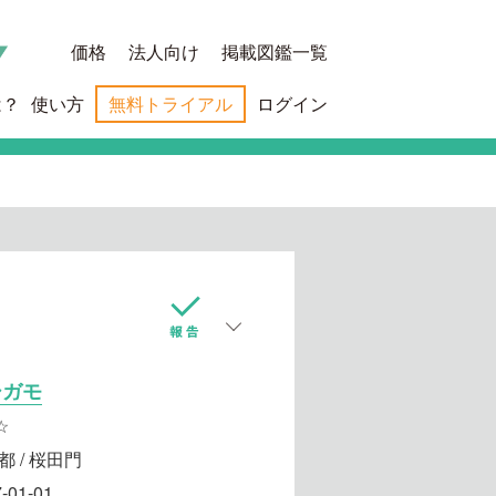
価格
法人向け
掲載図鑑一覧
は？
使い方
無料トライアル
ログイン
シガモ
☆
都 / 桜田門
-01-01