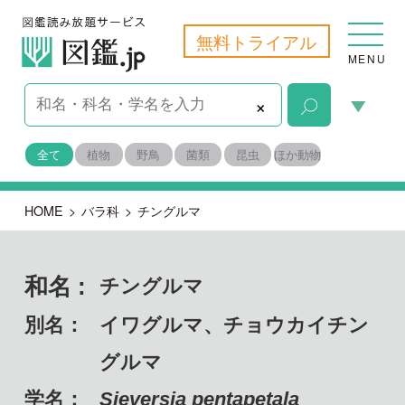
無料トライアル
MENU
×
全て
植物
野鳥
菌類
昆虫
ほか動物
HOME
>
バラ科
>
チングルマ
和名 :
チングルマ
別名：
イワグルマ、チョウカイチン
グルマ
学名：
Sieversia pentapetala
備考：
自生