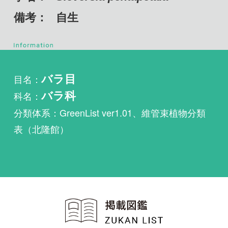
目名：
バラ目
科名：
バラ科
分類体系：GreenList ver1.01、維管束植物分類
表（北隆館）
植物・野鳥・菌類・昆虫・魚
類ほか51冊の生物図鑑を使
い放題