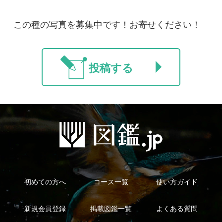
マイページ
利用規約
有料会員利用規約
お問い合わせ
プライバ
｜
｜
｜
シーについて
特定商取引法に基づく表示
運営会社
インプレスグル
｜
｜
ープ
Copyright ©2016 Yama-kei Publishers co.,Ltd.