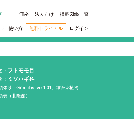
価格
法人向け
掲載図鑑一覧
は？
使い方
無料トライアル
ログイン
名：
フトモモ目
名：
ミソハギ科
類体系：GreenList ver1.01、維管束植物
類表（北隆館）