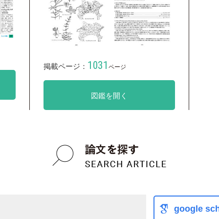
1031
掲載ページ：
ページ
図鑑を開く
google sch