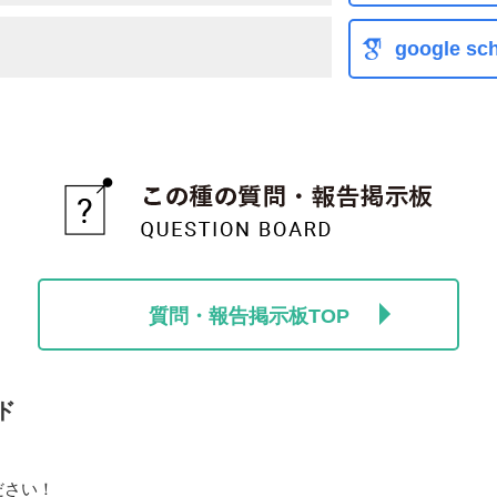
google sch
質問・報告掲示板TOP
ド
ださい！