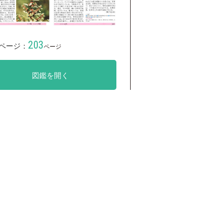
203
ページ：
ページ
図鑑を開く