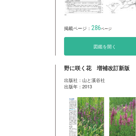
286
掲載ページ：
ページ
図鑑を開く
野に咲く花 増補改訂新版
出版社：山と溪谷社
出版年：2013