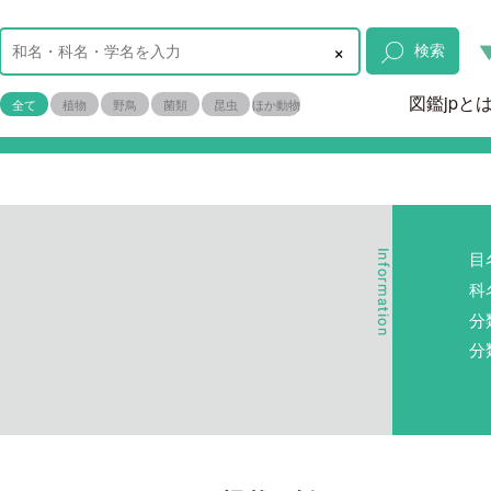
×
検索
図鑑jpと
全て
植物
野鳥
菌類
昆虫
ほか動物
目
科
分
分