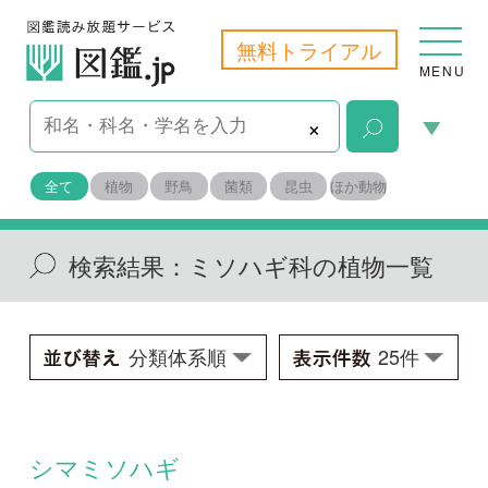
無料トライアル
MENU
×
全て
植物
野鳥
菌類
昆虫
ほか動物
検索結果：
ミソハギ科の植物一覧
シマミソハギ
Ammannia baccifera
学名：