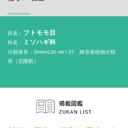
目名：
フトモモ目
科名：
ミソハギ科
分類体系：GreenList ver1.01、維管束植物分類
表（北隆館）
植物・野鳥・菌類・昆虫・魚
類ほか51冊の生物図鑑を使
い放題
まずは無料トライアル