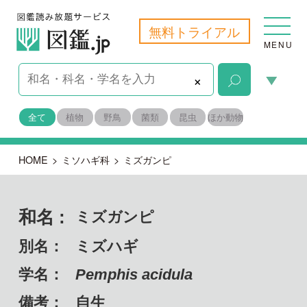
無料トライアル
MENU
×
全て
植物
野鳥
菌類
昆虫
ほか動物
HOME
>
ミソハギ科
>
ミズガンピ
和名 :
ミズガンピ
別名：
ミズハギ
学名：
Pemphis acidula
備考：
自生