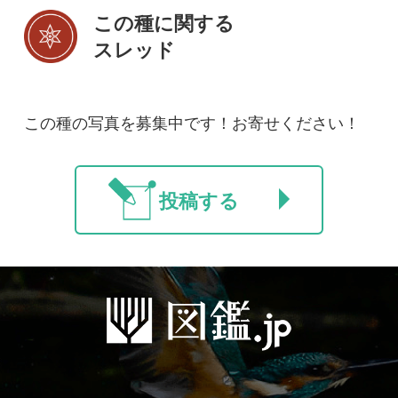
初めての方へ
コース一覧
使い方ガイド
新規会員登録
掲載図鑑一覧
よくある質問
法人・研究機関で
質問・報告掲示板
補足リンク集
ご利用の方へ
マイページ
利用規約
有料会員利用規約
お問い合わせ
プライバ
｜
｜
｜
シーについて
特定商取引法に基づく表示
運営会社
インプレスグル
｜
｜
ープ