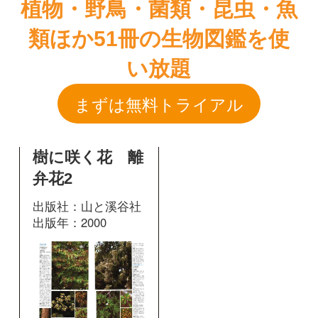
樹に咲く花 離
弁花2
出版社：山と溪谷社
出版年：2000
619
掲載ページ：
ページ
図鑑を開く