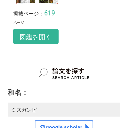
和名：
ミズガンピ
google scholar
学名：
Pemphis acidula
google scholar