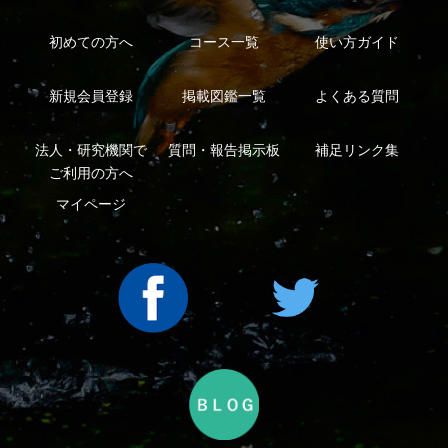
利用規約
有料会員利用規約
お問い合わせ
プライバ
｜
｜
｜
シーについて
特定商取引法に基づく表示
運営会社
インプレスグル
｜
｜
ープ
Copyright ©2016 Yama-kei Publishers co.,Ltd.
An impress Group Company. All rights reserved.