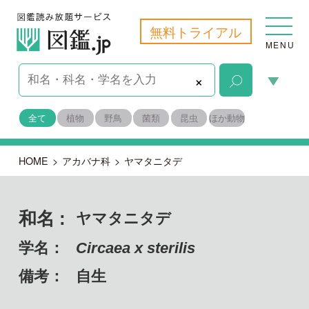
無料トライアル
MENU
×
全て
植物
野鳥
菌類
昆虫
ほか動物
HOME
>
アカバナ科
>
ヤマタニタデ
和名 :
ヤマタニタデ
学名：
Circaea x sterilis
備考：
自生
目名：
フトモモ目