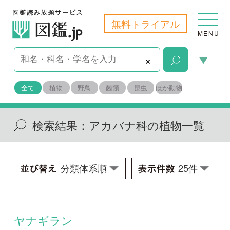
無料トライアル
MENU
×
全て
植物
野鳥
菌類
昆虫
ほか動物
検索結果：
アカバナ科の植物一覧
ヤナギラン
Chamerion angustifolium
学名：