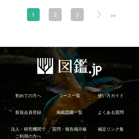
利用規約
有料会員利用規約
お問い合わせ
プライバ
｜
｜
｜
シーについて
特定商取引法に基づく表示
運営会社
インプレスグル
｜
｜
ープ
Copyright ©2016 Yama-kei Publishers co.,Ltd.
An impress Group Company. All rights reserved.