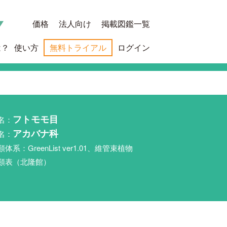
価格
法人向け
掲載図鑑一覧
は？
使い方
無料トライアル
ログイン
名：
フトモモ目
名：
アカバナ科
類体系：GreenList ver1.01、維管束植物
類表（北隆館）