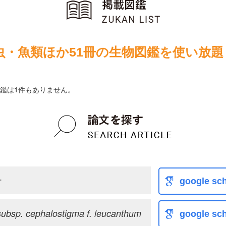
虫・魚類ほか51冊の生物図鑑を使い放題
鑑は1件もありません。
ナ
google sch
ubsp. cephalostigma f. leucanthum
google sch