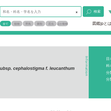
×
検索
図鑑jpと
全て
植物
野鳥
菌類
昆虫
ほか動物
目
科
ubsp. cephalostigma f. leucanthum
分
分