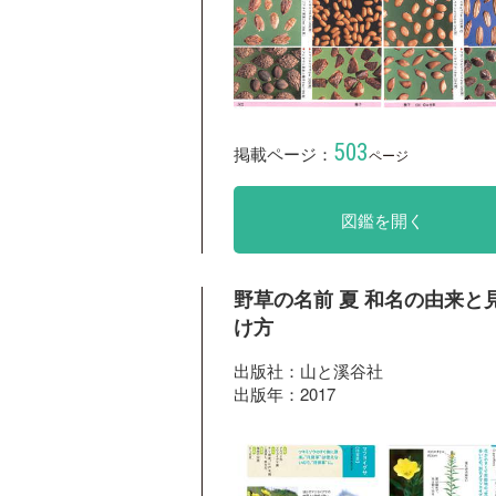
503
掲載ページ：
ページ
図鑑を開く
野草の名前 夏 和名の由来と
け方
出版社：山と溪谷社
出版年：2017