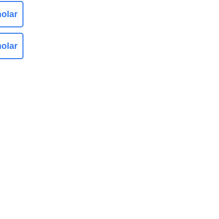
olar
olar