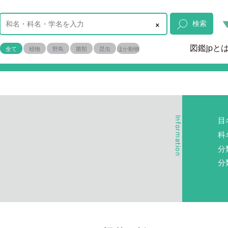
×
検索
図鑑jpと
全て
植物
野鳥
菌類
昆虫
ほか動物
目
科
a
分
分