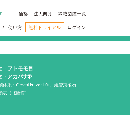
価格
法人向け
掲載図鑑一覧
は？
使い方
無料トライアル
ログイン
名：
フトモモ目
名：
アカバナ科
類体系：GreenList ver1.01、維管束植物
類表（北隆館）