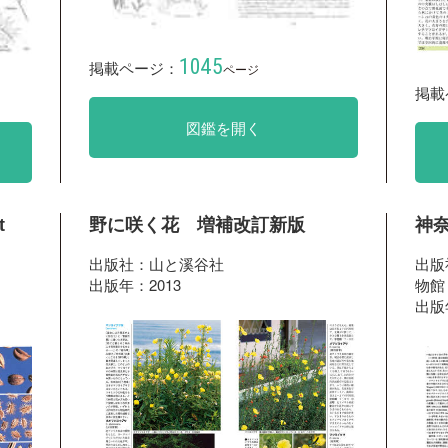
1045
掲載ページ：
ページ
掲載
図鑑を開く
t
野に咲く花 増補改訂新版
神奈
出版社：山と溪谷社
出版
出版年：2013
物館
出版