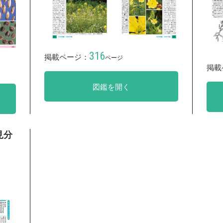
316
掲載ページ：
ページ
掲載
図鑑を開く
見分