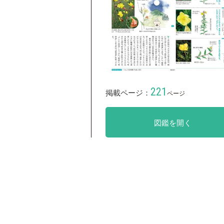
221
掲載ページ：
ページ
図鑑を開く