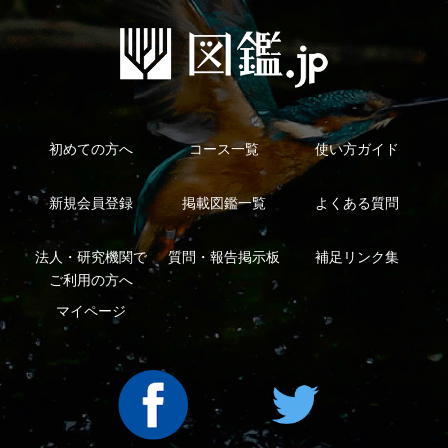
利用規約
有料会員利用規約
お問い合わせ
プライバ
｜
｜
｜
シーについて
特定商取引法に基づく表示
運営会社
インプレスグル
｜
｜
ープ
Copyright ©2016 Yama-kei Publishers co.,Ltd.
An impress Group Company. All rights reserved.