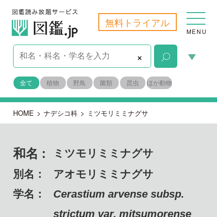
無料トライアル
MENU
×
全て
植物
野鳥
菌類
昆虫
ほか動物
HOME
>
ナデシコ科
>
ミツモリミミナグサ
和名 :
ミツモリミミナグサ
別名：
アオモリミミナグサ
学名：
Cerastium arvense subsp.
strictum var. mitsumorense
備考：
固有