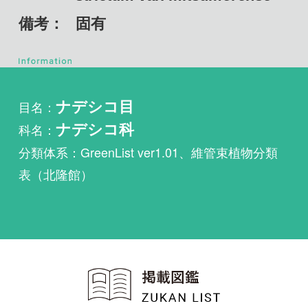
目名：
ナデシコ目
科名：
ナデシコ科
分類体系：GreenList ver1.01、維管束植物分類
表（北隆館）
植物・野鳥・菌類・昆虫・魚
類ほか51冊の生物図鑑を使
い放題