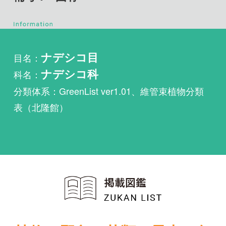
目名：
ナデシコ目
科名：
ナデシコ科
分類体系：GreenList ver1.01、維管束植物分類
表（北隆館）
植物・野鳥・菌類・昆虫・魚
類ほか51冊の生物図鑑を使
い放題
まずは無料トライアル