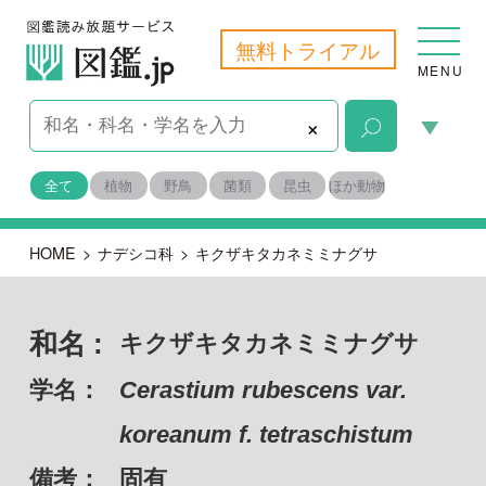
無料トライアル
MENU
×
全て
植物
野鳥
菌類
昆虫
ほか動物
HOME
>
ナデシコ科
>
キクザキタカネミミナグサ
和名 :
キクザキタカネミミナグサ
学名：
Cerastium rubescens var.
koreanum f. tetraschistum
備考：
固有