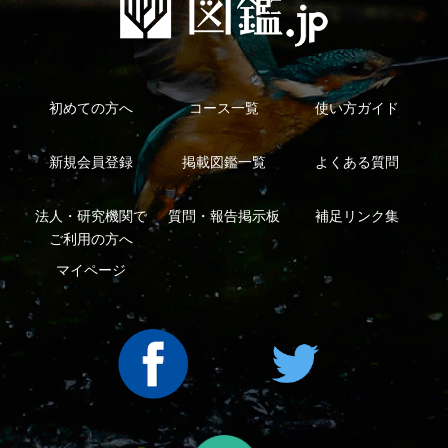
利用規約
有料会員利用規約
お問い合わせ
プライバ
｜
｜
｜
シーについて
特定商取引法に基づく表示
運営会社
インプレスグル
｜
｜
ープ
Copyright ©2016 Yama-kei Publishers co.,Ltd.
An impress Group Company. All rights reserved.