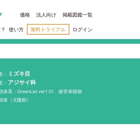
価格
法人向け
掲載図鑑一覧
は？
使い方
無料トライアル
ログイン
名：
ミズキ目
名：
アジサイ科
類体系：GreenList ver1.01、維管束植物
類表（北隆館）