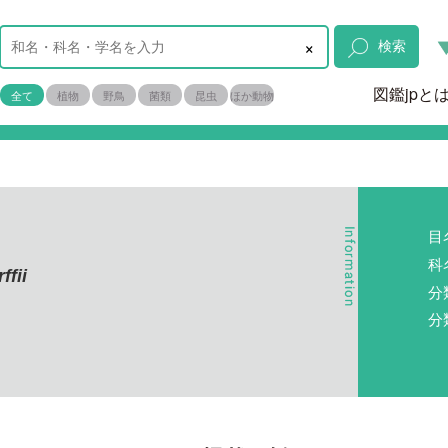
×
検索
図鑑jpと
全て
植物
野鳥
菌類
昆虫
ほか動物
目
科
ffii
分
分