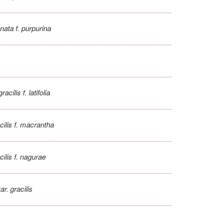
nata f. purpurina
acilis f. latifolia
cilis f. macrantha
cilis f. nagurae
ar. gracilis