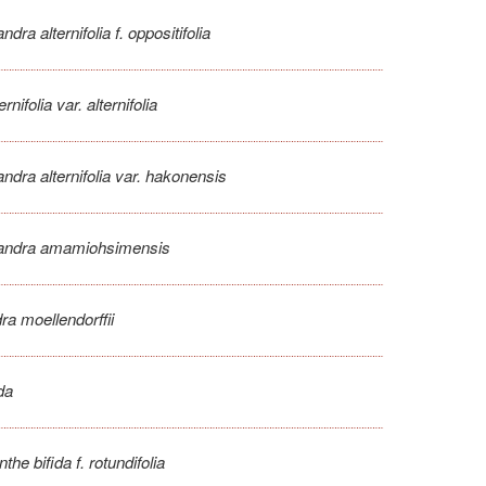
ndra alternifolia f. oppositifolia
nifolia var. alternifolia
ndra alternifolia var. hakonensis
andra amamiohsimensis
ra moellendorffii
da
the bifida f. rotundifolia