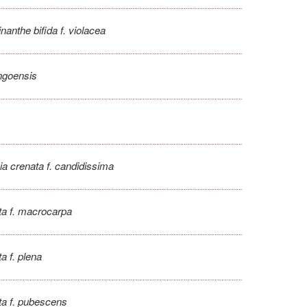
nanthe bifida f. violacea
ngoensis
ia crenata f. candidissima
ta f. macrocarpa
a f. plena
ta f. pubescens