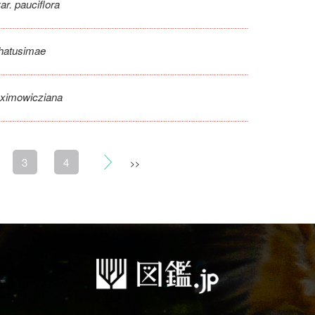
ar. pauciflora
 hatusimae
ximowicziana
3
4
>>