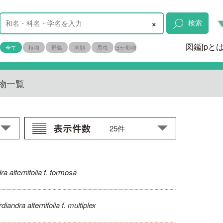
×
検索
図鑑jpと
全て
植物
野鳥
菌類
昆虫
ほか動物
物一覧
a alternifolia f. formosa
diandra alternifolia f. multiplex