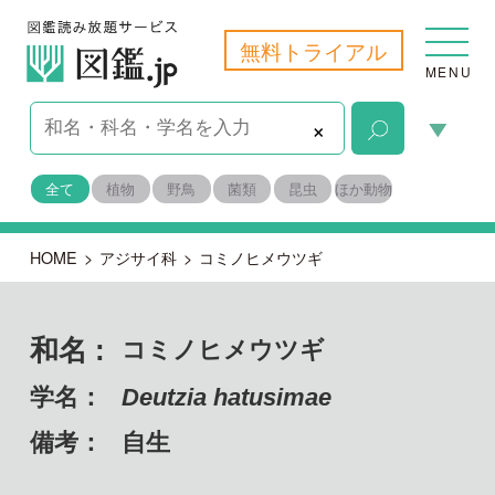
無料トライアル
MENU
×
全て
植物
野鳥
菌類
昆虫
ほか動物
HOME
>
アジサイ科
>
コミノヒメウツギ
和名 :
コミノヒメウツギ
学名：
Deutzia hatusimae
備考：
自生
目名：
ミズキ目