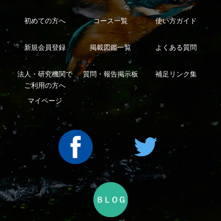
利用規約
有料会員利用規約
お問い合わせ
プライバ
｜
｜
｜
シーについて
特定商取引法に基づく表示
運営会社
インプレスグル
｜
｜
ープ
Copyright ©2016 Yama-kei Publishers co.,Ltd.
An impress Group Company. All rights reserved.