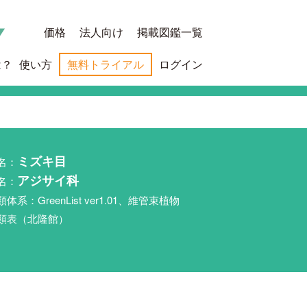
価格
法人向け
掲載図鑑一覧
は？
使い方
無料トライアル
ログイン
名：
ミズキ目
名：
アジサイ科
類体系：GreenList ver1.01、維管束植物
類表（北隆館）