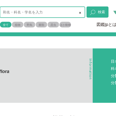
×
検索
図鑑jpと
全て
植物
野鳥
菌類
昆虫
ほか動物
目
科
flora
分
分