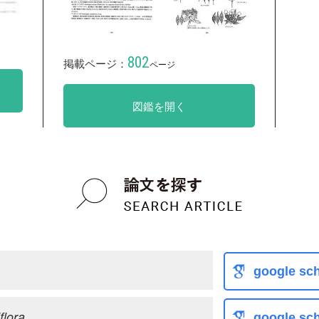
802
掲載ページ：
ページ
図鑑を開く
google sch
flora
google sch