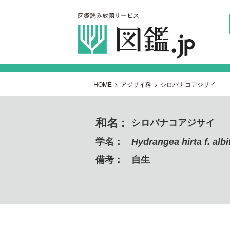
HOME
>
アジサイ科
>
シロバナコアジサイ
和名 :
シロバナコアジサイ
学名：
Hydrangea hirta f. albi
備考：
自生