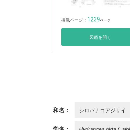
1239
掲載ページ：
ページ
図鑑を開く
シロバナコアジサイ
和名：
Hydrangea hirta f. albi
学名：