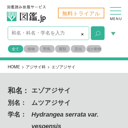
無料トライアル
MENU
×
全て
植物
野鳥
菌類
昆虫
ほか動物
HOME
>
アジサイ科
>
エゾアジサイ
和名 :
エゾアジサイ
別名：
ムツアジサイ
学名：
Hydrangea serrata var.
yesoensis
備考：
固有