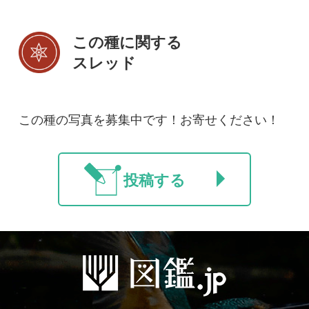
新規会員登録
掲載図鑑一覧
よくある質問
法人・研究機関で
質問・報告掲示板
補足リンク集
ご利用の方へ
マイページ
利用規約
有料会員利用規約
お問い合わせ
プライバ
｜
｜
｜
シーについて
特定商取引法に基づく表示
運営会社
インプレスグル
｜
｜
ープ