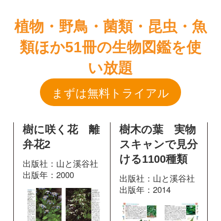
まずは無料トライアル
樹に咲く花 離
樹木の葉 実物
弁花2
スキャンで見分
ける1100種類
出版社：山と溪谷社
出版年：2000
出版社：山と溪谷社
出版年：2014
42
掲載ページ：
ペ
513
掲載ページ：
ージ
ペ
ージ
図鑑を開く
図鑑を開く