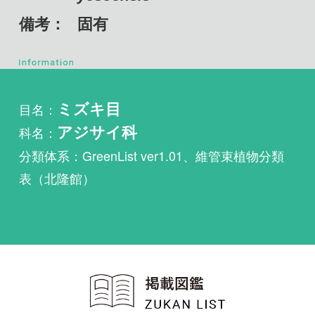
目名：
ミズキ目
科名：
アジサイ科
分類体系：GreenList ver1.01、維管束植物分類
表（北隆館）
植物・野鳥・菌類・昆虫・魚
類ほか51冊の生物図鑑を使
い放題