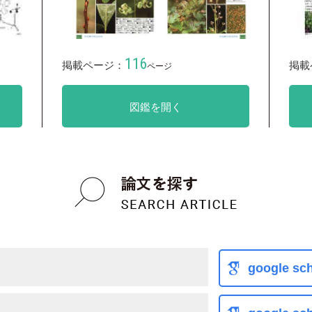
116
掲載ページ：
掲載
ページ
図鑑を開く
google sch