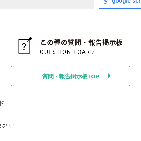
google sch
質問・報告掲示板TOP
ド
ださい！