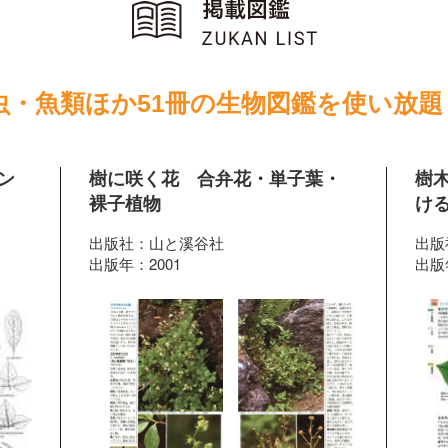
虫・魚類ほか51冊の生物図鑑を使い放題
ン
樹に咲く花 合弁花・単子葉・
樹
裸子植物
ける
出版社：山と溪谷社
出版
出版年：2001
出版