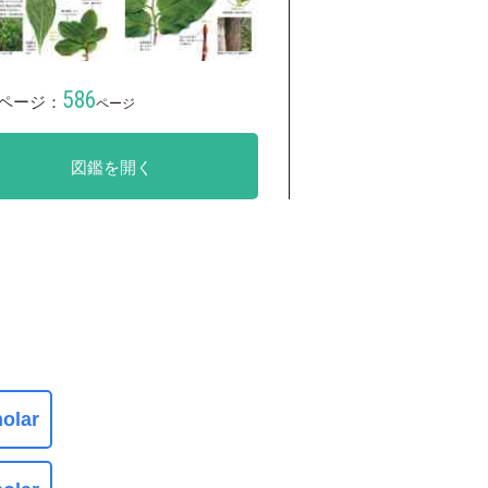
586
ページ：
ページ
図鑑を開く
olar