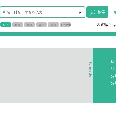
×
検索
図鑑jpと
全て
植物
野鳥
菌類
昆虫
ほか動物
目
科
分
分