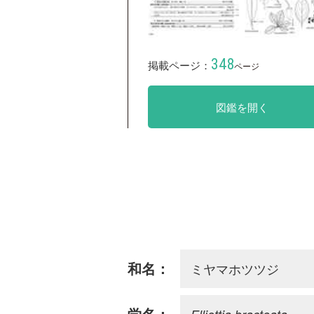
348
掲載ページ：
ページ
図鑑を開く
ミヤマホツツジ
和名：