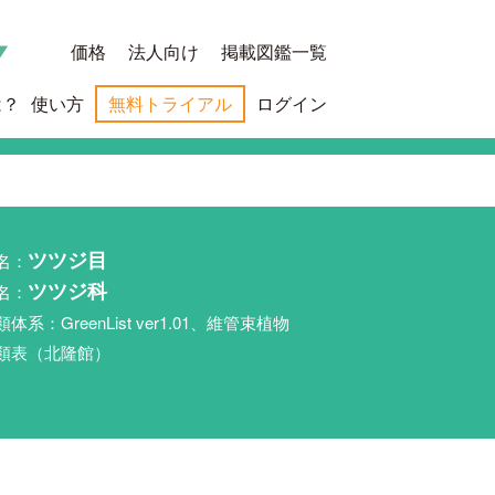
価格
法人向け
掲載図鑑一覧
は？
使い方
無料トライアル
ログイン
名：
ツツジ目
名：
ツツジ科
類体系：GreenList ver1.01、維管束植物
類表（北隆館）