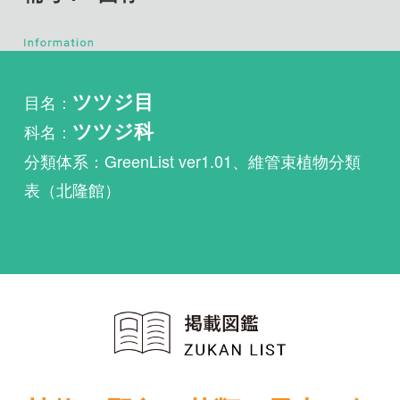
目名：
ツツジ目
科名：
ツツジ科
分類体系：GreenList ver1.01、維管束植物分類
表（北隆館）
植物・野鳥・菌類・昆虫・魚
類ほか51冊の生物図鑑を使
い放題
まずは無料トライアル