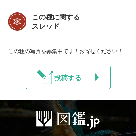
初めての方へ
コース一覧
使い方ガイド
新規会員登録
掲載図鑑一覧
よくある質問
法人・研究機関で
質問・報告掲示板
補足リンク集
ご利用の方へ
マイページ
利用規約
有料会員利用規約
お問い合わせ
プライバ
｜
｜
｜
シーについて
特定商取引法に基づく表示
運営会社
インプレスグル