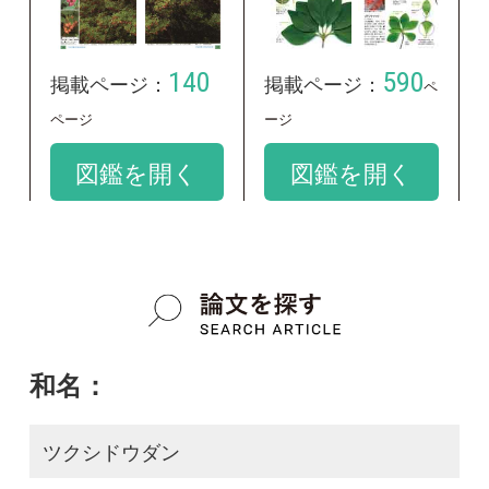
和名：
ツクシドウダン
google scholar
学名：
Enkianthus campanulatus var. longilobus
google scholar