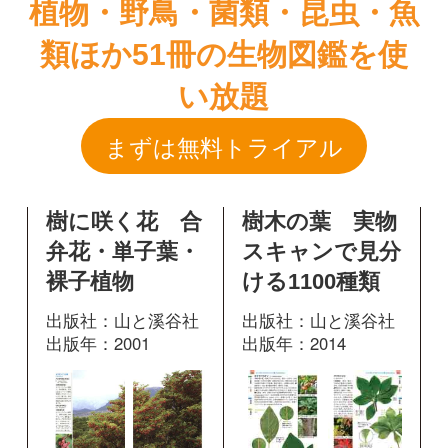
樹に咲く花 合
樹木の葉 実物
弁花・単子葉・
スキャンで見分
裸子植物
ける1100種類
出版社：山と溪谷社
出版社：山と溪谷社
出版年：2001
出版年：2014
140
590
掲載ページ：
掲載ページ：
ペ
ページ
ージ
図鑑を開く
図鑑を開く