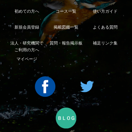
｜
｜
ープ
Copyright ©2016 Yama-kei Publishers co.,Ltd.
An impress Group Company. All rights reserved.