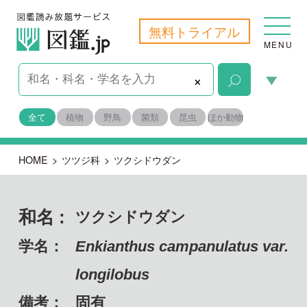
無料トライアル
MENU
×
全て
植物
野鳥
菌類
昆虫
ほか動物
HOME
>
ツツジ科
>
ツクシドウダン
和名 :
ツクシドウダン
学名：
Enkianthus campanulatus var.
longilobus
備考：
固有