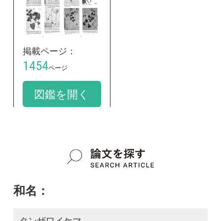
和名：
タンザワイケマ
google scholar
学名：
Cynanchum caudatum var. tanzawamontanum
google scholar