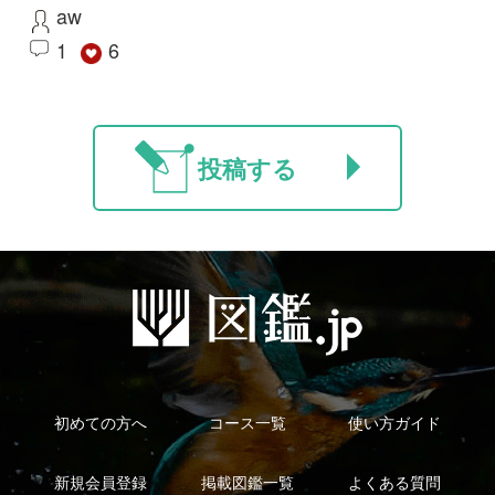
利用規約
有料会員利用規約
お問い合わせ
プライバ
｜
｜
｜
シーについて
特定商取引法に基づく表示
運営会社
インプレスグル
｜
｜
ープ
Copyright ©2016 Yama-kei Publishers co.,Ltd.
An impress Group Company. All rights reserved.