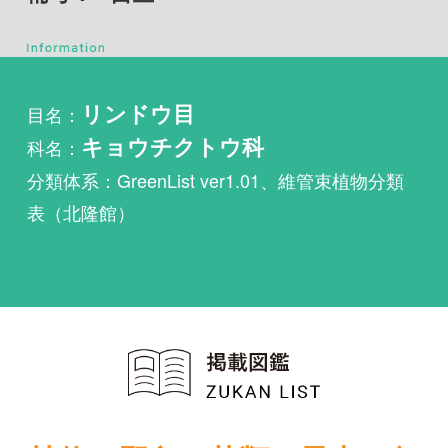
目名：
リンドウ目
科名：
キョウチクトウ科
分類体系：GreenList ver1.01、維管束植物分類
表（北隆館）
植物・野鳥・菌類・昆虫・魚
類ほか51冊の生物図鑑を使
い放題
まずは無料トライアル