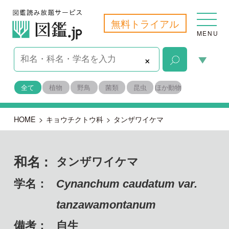
無料トライアル
MENU
×
全て
植物
野鳥
菌類
昆虫
ほか動物
HOME
>
キョウチクトウ科
>
タンザワイケマ
和名 :
タンザワイケマ
学名：
Cynanchum caudatum var.
tanzawamontanum
備考：
自生