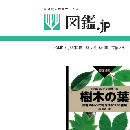
HOME
>
掲載図鑑一覧
>
樹木の葉 実物スキャン