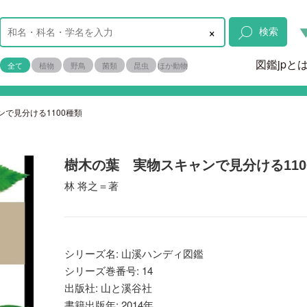
×
検索
図鑑jpと
全て
植物
野鳥
菌類
昆虫
ほか動物
で見分ける1100種類
樹木の葉 実物スキャンで見分ける110
林 将之＝著
シリーズ名: 山溪ハンディ図鑑
シリーズ巻番号: 14
出版社: 山と溪谷社
書籍出版年: 2014年