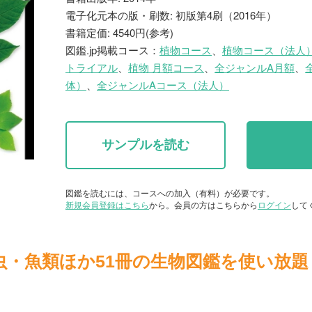
電子化元本の版・刷数: 初版第4刷（2016年）
書籍定価: 4540円(参考)
図鑑.jp掲載コース：
植物コース
、
植物コース（法人
トライアル
、
植物 月額コース
、
全ジャンルA月額
、
体）
、
全ジャンルAコース（法人）
サンプルを読む
図鑑を読むには、コースへの加入（有料）が必要です。
新規会員登録はこちら
から。会員の方はこちらから
ログイン
して
虫・魚類ほか51冊の生物図鑑を使い放題