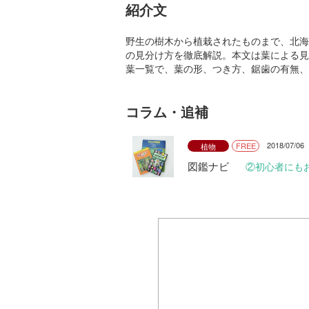
紹介文
野生の樹木から植栽されたものまで、北海
の見分け方を徹底解説。本文は葉による見
葉一覧で、葉の形、つき方、鋸歯の有無、
コラム・追補
2018/07/06
FREE
植物
図鑑ナビ
②初心者にも