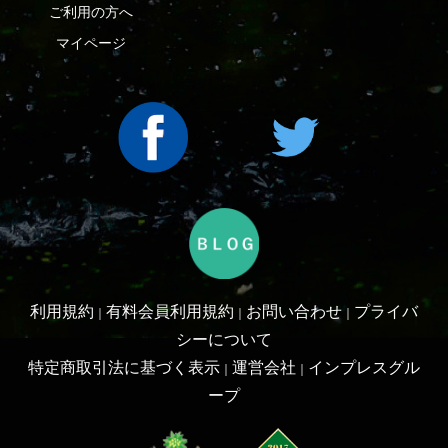
Copyright ©2016 Yama-kei Publishers co.,Ltd.
An impress Group Company. All rights reserved.