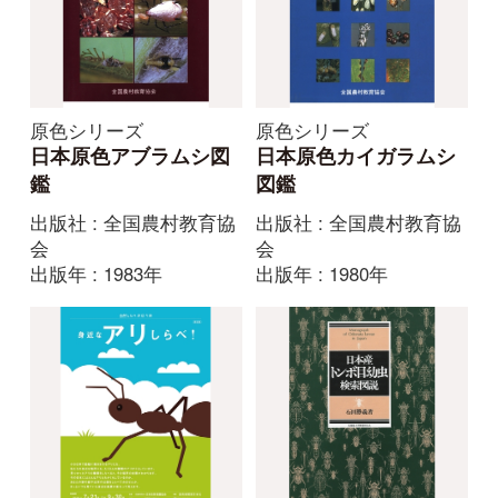
出版社 : 全国農村教育協
出版社 : 全国農村教育協
会
会
出版年 : 1983年
出版年 : 1980年
自然しらべ2018 身近
日本産トンボ目幼虫検
なアリしらべマニュア
索図説
ル【サンプルページか
出版社 : 北海道大学出版
ら全て無料】
会
出版年 : 1996年
出版社 : 日本自然保護協
会
出版年 : 2018年