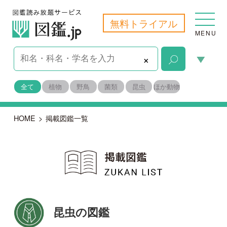
無料トライアル
MENU
×
全て
植物
野鳥
菌類
昆虫
ほか動物
HOME
>
掲載図鑑一覧
昆虫の図鑑