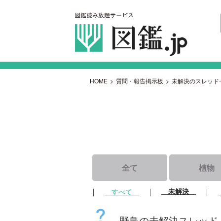
HOME
>
質問・報告掲示板
>
未解決のスレッド
全て
植物
｜
｜
未解決
｜
すべて
野鳥の未解決スレッド