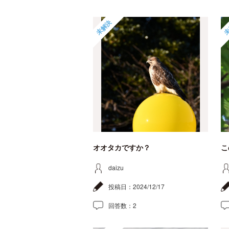
未解決
未
オオタカですか？
こ
daizu
投稿日：
2024/12/17
回答数：
2