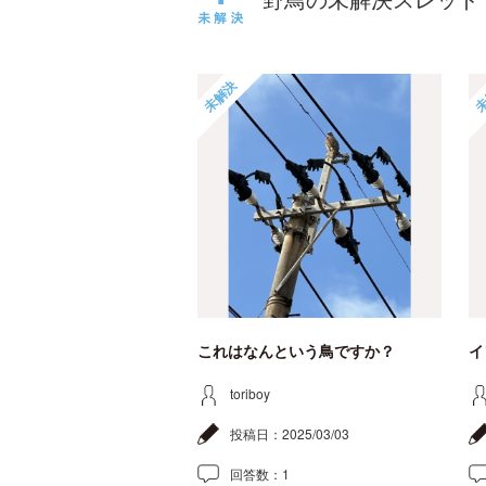
未解決
未
これはなんという鳥ですか？
イ
toriboy
投稿日：
2025/03/03
回答数：
1