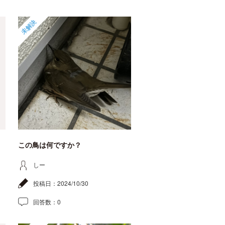
未解決
この鳥は何ですか？
しー
投稿日：
2024/10/30
回答数：
0