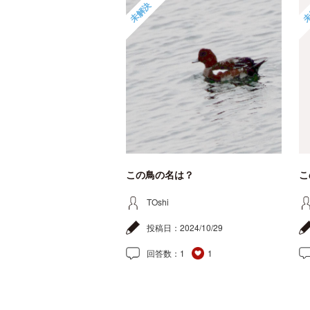
未解決
未
この鳥の名は？
こ
TOshi
投稿日：
2024/10/29
回答数：
1
1