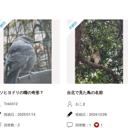
解決
未解決
ソヒヨドリの嘴の奇形？
台北で見た鳥の名前
Tnk0312
おこま
投稿日：
2025/01/14
投稿日：
2024/12/28
回答数：
2
回答数：
1
1