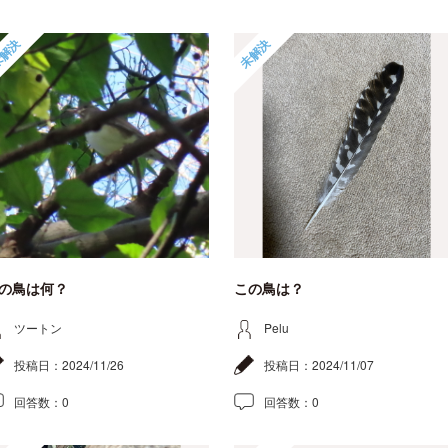
解決
未解決
の鳥は何？
この鳥は？
ツートン
Pelu
投稿日：
2024/11/26
投稿日：
2024/11/07
回答数：
0
回答数：
0