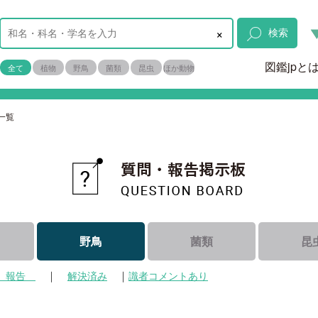
×
検索
図鑑jpと
全て
植物
野鳥
菌類
昆虫
ほか動物
一覧
野鳥
菌類
昆
｜
｜
報告
解決済み
識者コメントあり