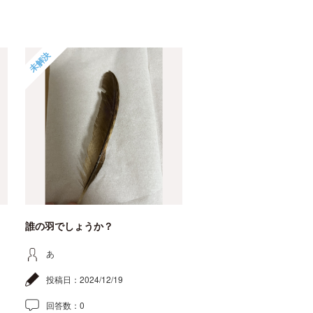
未解決
誰の羽でしょうか？
あ
投稿日：
2024/12/19
回答数：
0