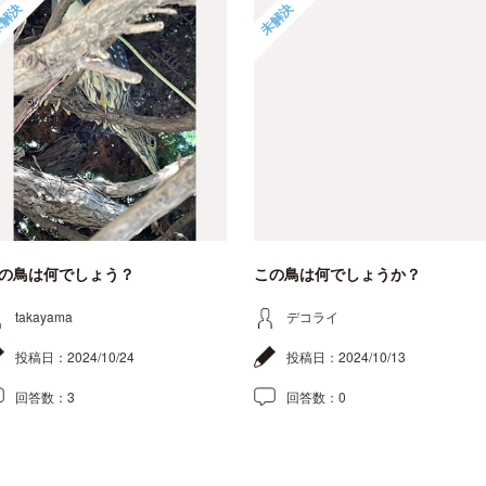
解決
未解決
の鳥は何でしょう？
この鳥は何でしょうか？
takayama
デコライ
投稿日：
2024/10/24
投稿日：
2024/10/13
回答数：
3
回答数：
0