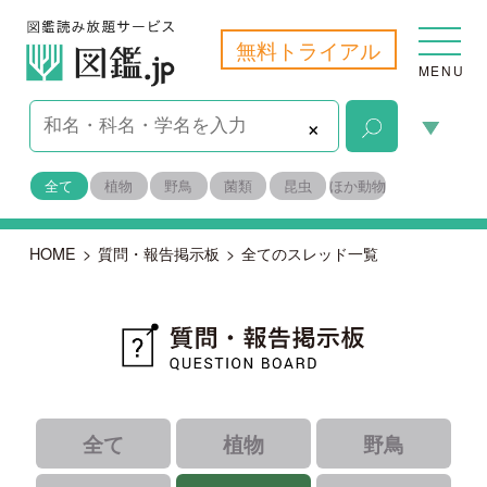
無料トライアル
MENU
×
全て
植物
野鳥
菌類
昆虫
ほか動物
HOME
>
質問・報告掲示板
>
全てのスレッド一覧
全て
植物
野鳥
菌類
昆虫
ほか動物
｜
すべて
｜
｜
未解決
報告
｜
｜
解決済み
識者コメントあり