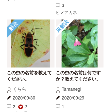
この虫の名前を教えて
この虫の名前は何です
ください。
か？教えてください。
くらら
Tamanegi
2020/09/30
2020/09/29
2
2
1
その他（昆虫）
解決
屋久島のオニヤンマ
二つ連続です
haru
Capung
2020/09/26
2020/09/14