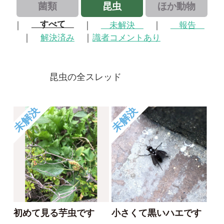
昆虫の全スレッド
未解決
未解決
初めて見る芋虫です
小さくて黒いハエです
じゃがぽてこ
じゃがぽてこ
2020/10/14
2020/10/14
1
0
未解決
解決