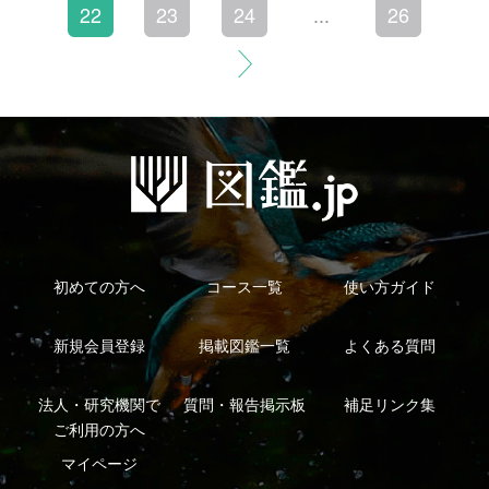
利用規約
有料会員利用規約
お問い合わせ
プライバ
｜
｜
｜
シーについて
特定商取引法に基づく表示
運営会社
インプレスグル
｜
｜
ープ
Copyright ©2016 Yama-kei Publishers co.,Ltd.
An impress Group Company. All rights reserved.