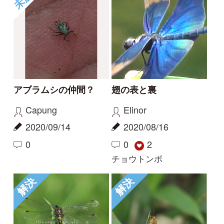
トンボの名前を教えて
名前を教えてください
ください。
チュン太郎
チュン太郎
2020/08/10
2020/08/10
2
2
1
その他（昆虫）
カオジロトンボ
1
...
20
21
22
23
24
...
26