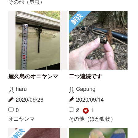
0
2
1
オニヤンマ
その他（ほか動物）
未解決
アブラムシの仲間？
翅の表と裏
Capung
Elinor
2020/09/14
2020/08/16
0
0
2
チョウトンボ
解決
解決