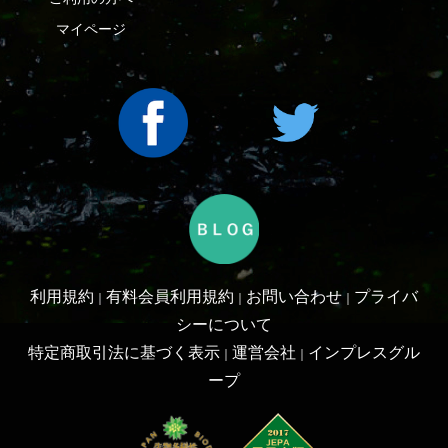
Copyright ©2016 Yama-kei Publishers co.,Ltd.
An impress Group Company. All rights reserved.