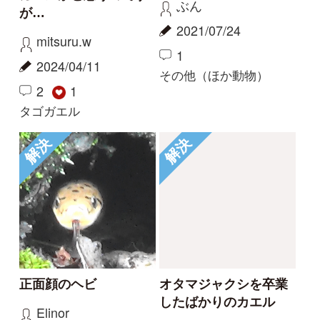
解決
解決
正面顔のヘビ
オタマジャクシを卒業
したばかりのカエル
Elinor
aw
2021/06/25
2020/06/28
0
2
6
ジムグリ
ニホンアマガエル
解決