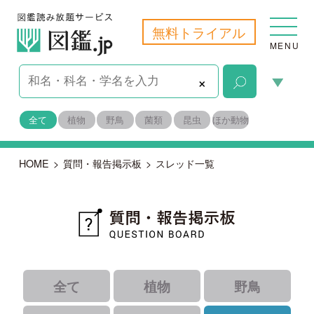
無料トライアル
MENU
×
全て
植物
野鳥
菌類
昆虫
ほか動物
HOME
>
質問・報告掲示板
>
スレッド一覧
全て
植物
野鳥
菌類
昆虫
ほか動物
｜
｜
｜
すべて
未解決
報告
｜
｜
解決済み
識者コメントあり