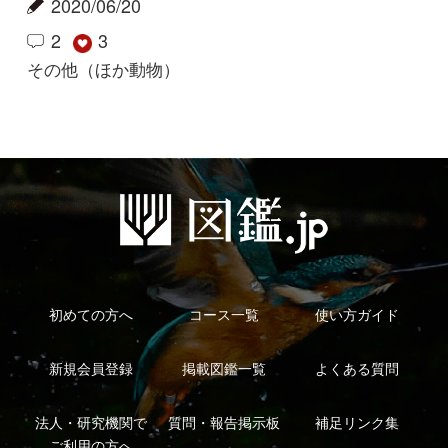
新規会員登録
掲載図鑑一覧
よくある質問
法人・研究機関で
質問・報告掲示板
補足リンク集
ご利用の方へ
マイページ
利用規約
有料会員利用規約
お問い合わせ
プライバ
｜
｜
｜
シーについて
特定商取引法に基づく表示
運営会社
インプレスグル
｜
｜
ープ