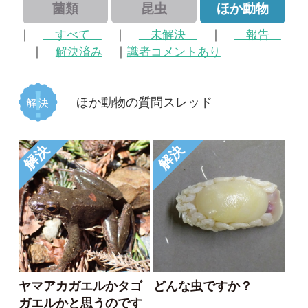
ほか動物の質問スレッド
解決
解決
ヤマアカガエルかタゴ
どんな虫ですか？
ガエルかと思うのです
ぶん
が…
2021/07/24
mitsuru.w
1
2024/04/11
その他（ほか動物）
2
1
タゴガエル