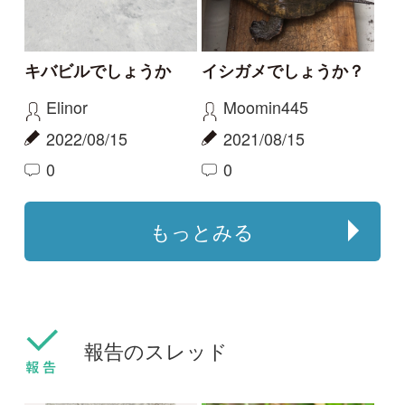
大きく育ちましたね･･･
屋久島のタヌキ
aw
haru
2022/05/08
2022/03/19
0
0
ニホンスッポン
その他（ほか動物）