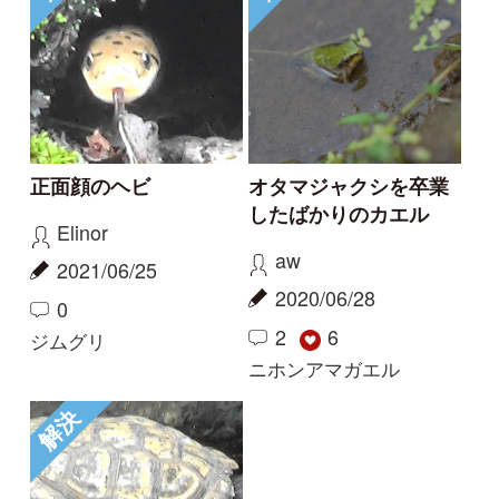
初めての方へ
コース一覧
使い方ガイド
新規会員登録
掲載図鑑一覧
よくある質問
法人・研究機関で
質問・報告掲示板
補足リンク集
ご利用の方へ
マイページ
利用規約
有料会員利用規約
お問い合わせ
プライバ
｜
｜
｜
シーについて
特定商取引法に基づく表示
運営会社
インプレスグル
｜
｜