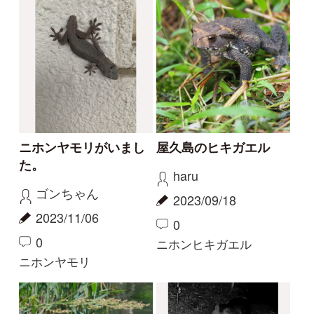
サワガニ
サワガニ
haru
haru
2022/02/06
2022/01/01
0
0
1
その他（ほか動物）
その他（ほか動物）
大騒ぎ
暖かい日
aw
Elinor
2021/03/28
2021/02/07
0
0