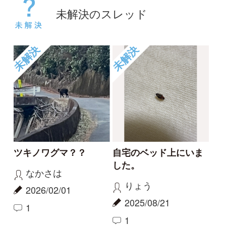
このクモは何でしょう
大きなヤドカリ
か？
クロフトモモホソバ
みるてぃ
エ
2025/04/20
2024/09/22
1
0
未解決
未解決
これはなんですか？
謎の赤いウニョウニョ
なごみ
Elinor
2024/09/16
2024/06/25