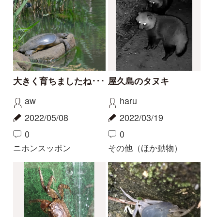
アズマヒキガエル
その他（ほか動物）
もっとみる
解決済みのスレッド
解決
解決
ヤマアカガエルかタゴ
どんな虫ですか？
ガエルかと思うのです
ぶん
が…