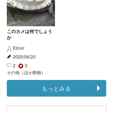
ープ
Copyright ©2016 Yama-kei Publishers co.,Ltd.
An impress Group Company. All rights reserved.