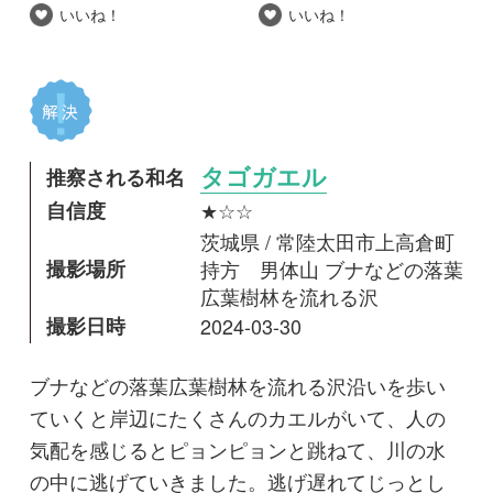
自信度
★☆☆
茨城県 / 常陸太田市上高倉町
撮影場所
持方 男体山 ブナなどの落葉
広葉樹林を流れる沢
撮影日時
2024-03-30
ブナなどの落葉広葉樹林を流れる沢沿いを歩い
ていくと岸辺にたくさんのカエルがいて、人の
気配を感じるとピョンピョンと跳ねて、川の水
の中に逃げていきました。逃げ遅れてじっとし
ていたカエルを写真に撮りましたが、腹側を見
ることはできませんでした。
ヤマアカガエルかタゴガエルかと思うのです
が、同定をお願いします。
mitsuru.w
投稿日
2024年04月11日
最終更新日
2024年08月19日
閲覧数
2,216 Views