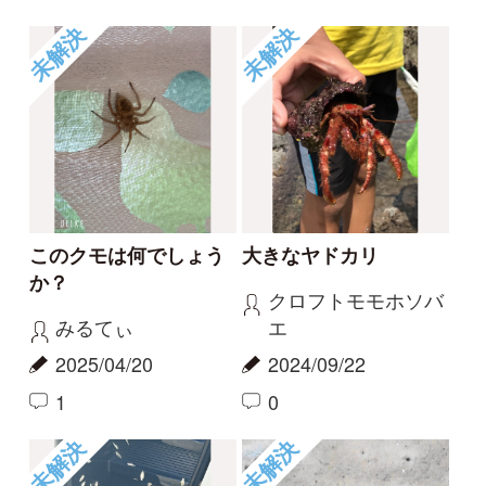
0
1
未解決
未解決
キバビルでしょうか
イシガメでしょうか？
Elinor
Moomin445
2022/08/15
2021/08/15
0
0
もっとみる