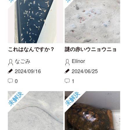
報告のスレッド
ニホンヤモリがいまし
屋久島のヒキガエル
た。
haru
ゴンちゃん
2023/09/18
2023/11/06
0
0
ニホンヒキガエル
ニホンヤモリ