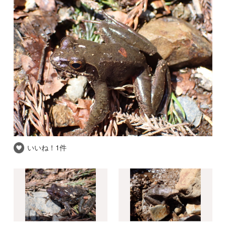
いいね！
1件
いいね！
いいね！
推察される和名
タゴガエル