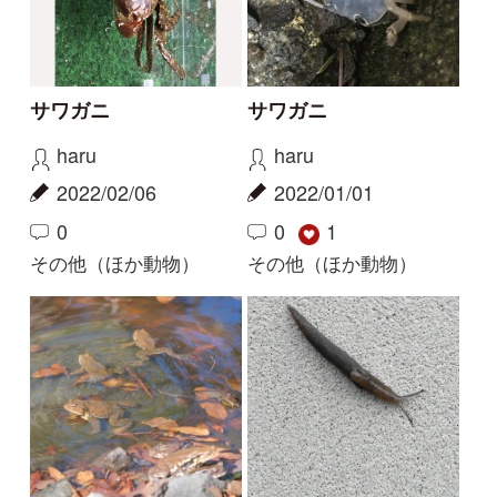
2021/07/24
mitsuru.w
1
2024/04/11
その他（ほか動物）
2
1
タゴガエル
解決
解決
正面顔のヘビ
オタマジャクシを卒業
したばかりのカエル
Elinor
aw
2021/06/25
2020/06/28
0
2
6
ジムグリ