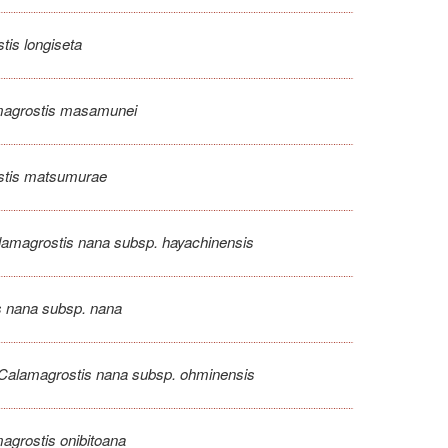
tis longiseta
agrostis masamunei
stis matsumurae
lamagrostis nana subsp. hayachinensis
s nana subsp. nana
Calamagrostis nana subsp. ohminensis
agrostis onibitoana