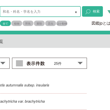
×
検索
図鑑jpと
全て
植物
野鳥
菌類
昆虫
ほか動物
覧
is autumnalis subsp. insularis
achytricha var. brachytricha