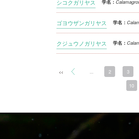
シコクガリヤス
Calamagrost
学名：
ゴヨウザンガリヤス
Calam
学名：
クジュウノガリヤス
Calam
学名：
...
2
3
<<
10