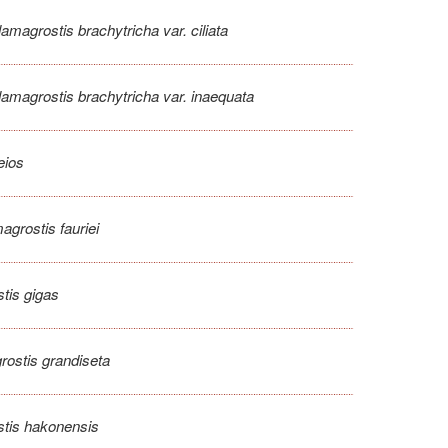
amagrostis brachytricha var. ciliata
amagrostis brachytricha var. inaequata
eios
agrostis fauriei
tis gigas
ostis grandiseta
tis hakonensis