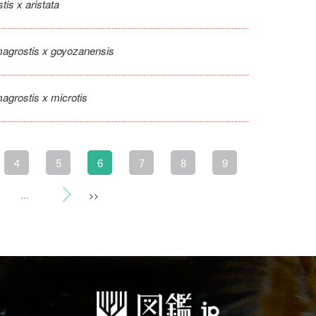
is x aristata
agrostis x goyozanensis
agrostis x microtis
4
5
6
7
8
9
...
>>