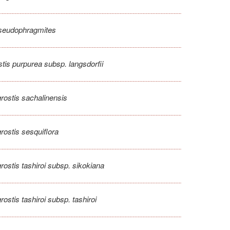
seudophragmites
is purpurea subsp. langsdorfii
ostis sachalinensis
ostis sesquiflora
ostis tashiroi subsp. sikokiana
ostis tashiroi subsp. tashiroi