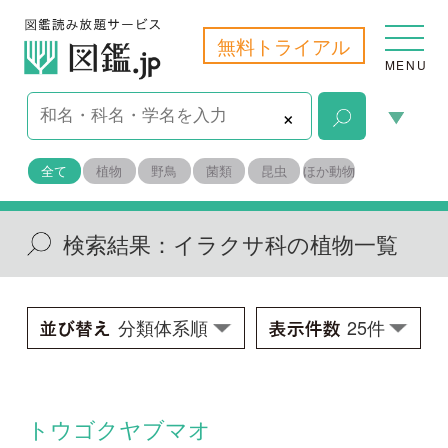
無料トライアル
MENU
×
全て
植物
野鳥
菌類
昆虫
ほか動物
検索結果：
イラクサ科の植物一覧
トウゴクヤブマオ
Boehmeria biloba x B. japonica var.
学名：
longispica