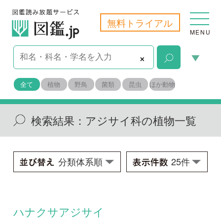
無料トライアル
MENU
×
全て
植物
野鳥
菌類
昆虫
ほか動物
検索結果：
アジサイ科の植物一覧
ハナクサアジサイ
Cardiandra alternifolia f. formosa
学名：