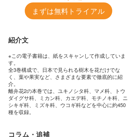
介。
離弁花2の本巻では、ユキノシタ科、マメ科、トウ
ダイグサ科、ミカン科、カエデ科、モチノキ科、ニ
シキギ科、ミズキ科、ウコギ科などを中心に約450
種を収録。
コラム・追補
2018/11/16
FREE
植物
今年こそ見分けたい！身近な
植物識別講座
第５回 ニシキギの仲間
2018/07/06
FREE
植物
図鑑ナビ
②初心者にもおすすめ！植物図鑑選
び指南 【樹木編】
2017/10/10
植物