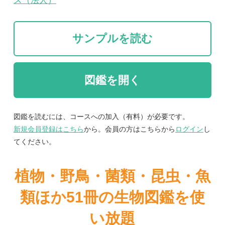
図鑑を読むには、コースへの加入（有料）が必要です。
新規会員登録はこちら
から。会員の方はこちらから
ログイン
し
てください。
植物・野鳥・菌類・昆虫・魚
類ほか51冊の生物図鑑を使
い放題
まずは無料トライアル
紹介文
※この電子書籍は、紙をスキャンして作成していま
す。
全3巻構成で、日本で見られる樹木を花だけでな
く、葉や果実など、さまざまな要素で徹底的に紹