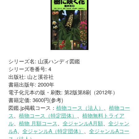
シリーズ名: 山溪ハンディ図鑑
シリーズ巻番号: 4
出版社: 山と溪谷社
書籍出版年: 2000年
電子化元本の版・刷数: 第2版第8刷（2012年）
書籍定価: 3600円(参考)
図鑑.jp掲載コース：
植物コース（法人）
、
植物コー
ス
、
植物コース（特定団体）
、
植物無料トライア
ル
、
植物 月額コース
、
全ジャンルA月額
、
全ジャン
ルA
、
全ジャンルA（特定団体）
、
全ジャンルAコー
ス（法人）
サンプルを読む
図鑑を開く