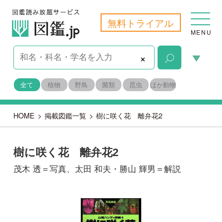
無料トライアル
MENU
×
全て
植物
野鳥
菌類
昆虫
ほか動物
HOME
>
掲載図鑑一覧
>
樹に咲く花 離弁花2
樹に咲く花 離弁花2
茂木 透＝写真、太田 和夫・勝山 輝男＝解説