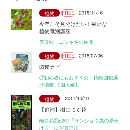
【追補】樹に咲く花
離弁花②p257「サンショウ属の見分
け方」に写真追加
2017/09/12
植物
【追補】樹に咲く花
離弁花②p434「ニシキギ属（落葉す
るもの）の見分け方（１）」に写真
追加