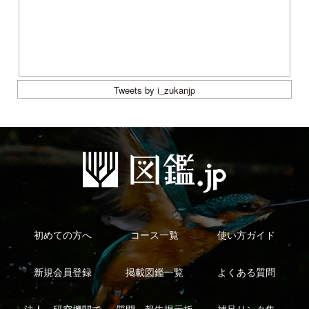
利用規約
有料会員利用規約
お問い合わせ
プライバ
｜
｜
｜
シーについて
特定商取引法に基づく表示
運営会社
インプレスグル
｜
｜
ープ
Copyright ©2016 Yama-kei Publishers co.,Ltd.
An impress Group Company. All rights reserved.