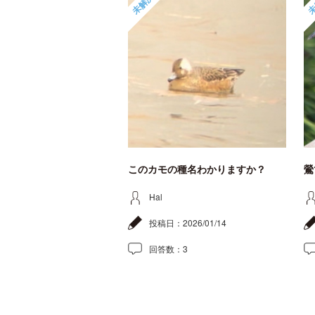
未解決
未
このカモの種名わかりますか？
鶯
Hal
投稿日：
2026/01/14
回答数：
3