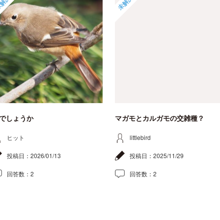
解決
未解決
でしょうか
マガモとカルガモの交雑種？
ヒット
littlebird
投稿日：
2026/01/13
投稿日：
2025/11/29
回答数：
2
回答数：
2