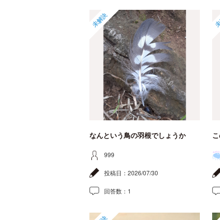
未解決
未
なんという鳥の羽根でしょうか
こ
999
投稿日：
2026/07/30
回答数：
1