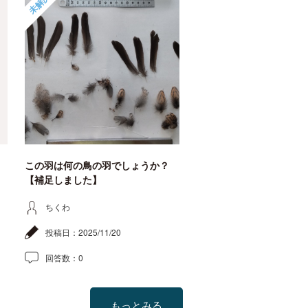
未解決
この羽は何の鳥の羽でしょうか？
【補足しました】
ちくわ
投稿日：
2025/11/20
回答数：
0
もっとみる