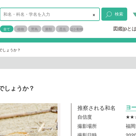
×
検索
図鑑jpと
全て
植物
野鳥
菌類
昆虫
ほか動物
でしょうか？
でしょうか？
推察される和名
ヨ
自信度
★★
撮影場所
福岡
撮影日時
2020