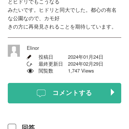
コメントする
回答
Elinor
02/23に再訪したところ、まだいまし
た。
トモエガモとではなく、オナガガモ
との交雑でした。失礼しました。
サンクチュアリとは反対側の、釣り
人が多いエリアなので
鳥を見ている人は少ないみたいで
す。
2024年02月29日