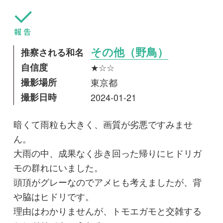
撮影日時
2024-01-21
暗くて雨粒も大きく、画質が劣悪ですみませ
ん。
大雨の中、成果なく歩き回った帰りにヒドリガ
モの群れにいました。
頭頂がグレーなのでアメヒも考えましたが、背
や脇はヒドリです。
理由はわかりませんが、トモエガモと交雑する
とヒドリでもこうなる
みたいです。ヒドリと同大でした。都心の有名
な公園なので、カモ好
きの方に再発見されることを期待しています。
Elinor
投稿日
2024年01月24日
最終更新日
2024年02月29日
閲覧数
1,747 Views