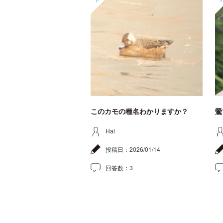
このカモの種名わかりますか？
鶯
Hal
投稿日：
2026/01/14
回答数：
3