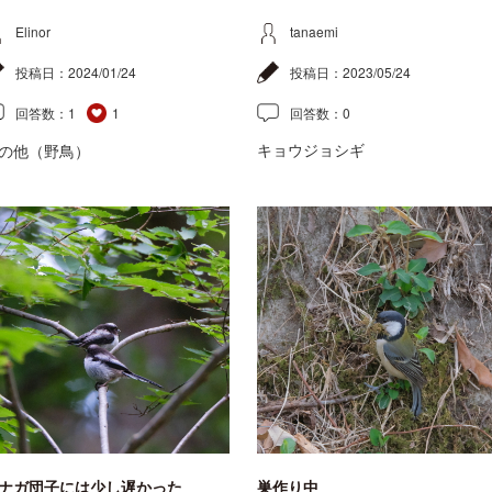
Elinor
tanaemi
投稿日：
2024/01/24
投稿日：
2023/05/24
回答数：
1
1
回答数：
0
キョウジョシギ
の他（野鳥）
ナガ団子には少し遅かった
巣作り中