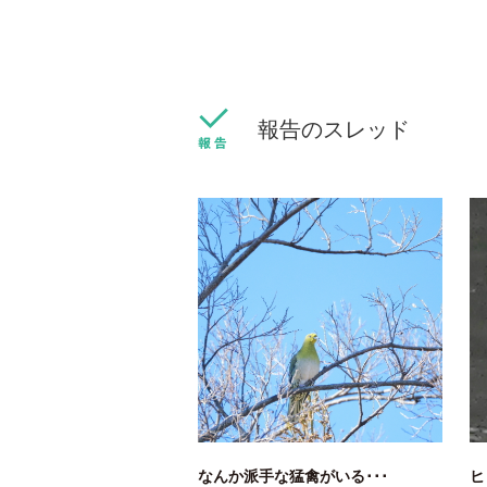
報告のスレッド
なんか派手な猛禽がいる･･･
ヒ