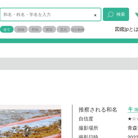
×
検索
図鑑jpと
全て
植物
野鳥
菌類
昆虫
ほか動物
推察される和名
キ
自信度
★☆
撮影場所
青森
撮影日時
2023