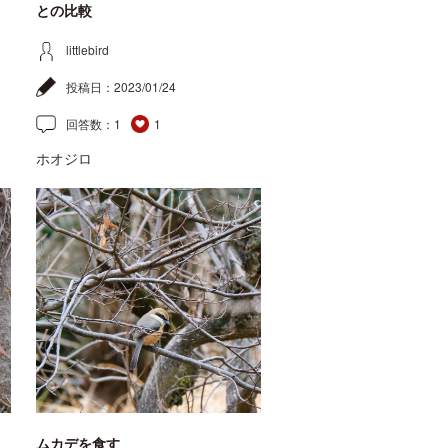
との比較
littlebird
投稿日：
2023/01/24
回答数：
1
1
ホオジロ
ムカデを食す