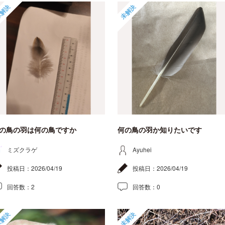
解決
未解決
の鳥の羽は何の鳥ですか
何の鳥の羽か知りたいです
ミズクラゲ
Ayuhei
投稿日：
2026/04/19
投稿日：
2026/04/19
回答数：
2
回答数：
0
解決
未解決