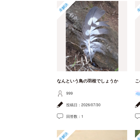
未解決
未
なんという鳥の羽根でしょうか
こ
999
投稿日：
2026/07/30
回答数：
1
未解決
未