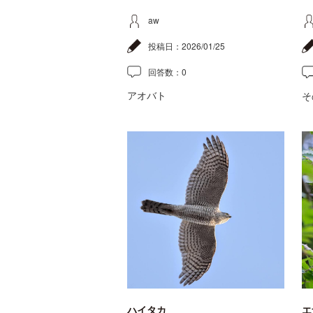
aw
投稿日：
2026/01/25
回答数：
0
アオバト
そ
ハイタカ
エ