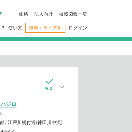
価格
法人向け
掲載図鑑一覧
は？
使い方
無料トライアル
ログイン
シハジロ
☆
都 / 江戸川橋付近(神田川中流)
-02-02