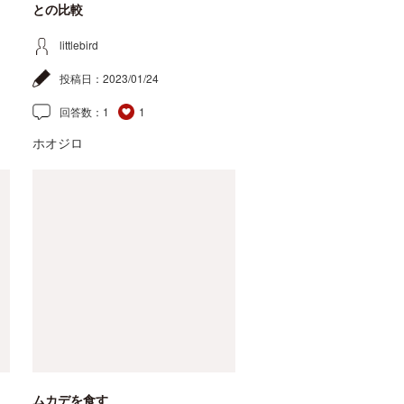
との比較
littlebird
投稿日：
2023/01/24
回答数：
1
1
ホオジロ
ムカデを食す