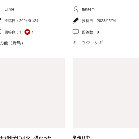
Elinor
tanaemi
投稿日：
2024/01/24
投稿日：
2023/05/24
回答数：
1
1
回答数：
0
キョウジョシギ
の他（野鳥）
ナガ団子には少し遅かった
巣作り中