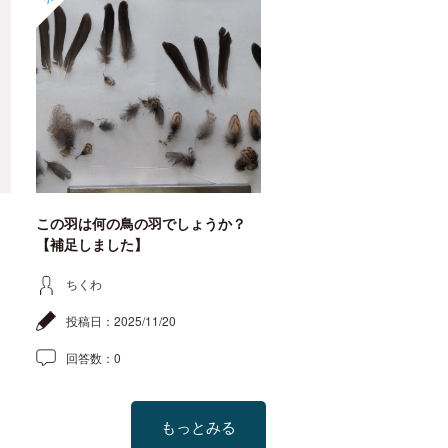
この羽は何の鳥の羽でしょうか？
【補足しました】
ちくわ
投稿日：
2025/11/20
回答数：
0
もっとみる