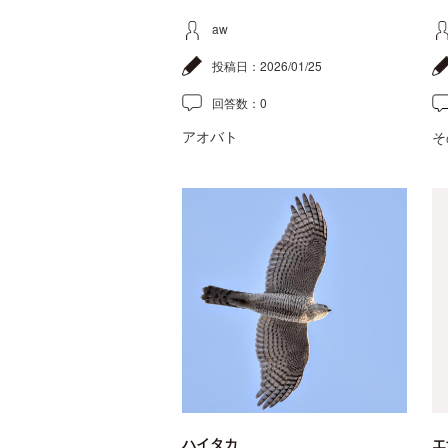
aw
投稿日：
2026/01/25
回答数：
0
アオバト
そ
ハイタカ
エ