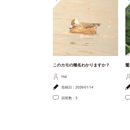
このカモの種名わかりますか？
鶯
Hal
投稿日：
2026/01/14
回答数：
3