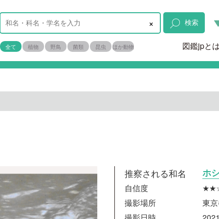
×
検索
図鑑jpと
全て
植物
野鳥
菌類
昆虫
ほか動物
推察される和名
ホ
自信度
★★
撮影場所
東京
撮影日時
2021