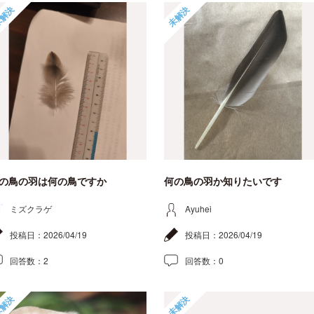
解決
未解決
の鳥の羽は何の鳥ですか
何の鳥の羽か知りたいです
ミズクラゲ
Ayuhei
投稿日：
2026/04/19
投稿日：
2026/04/19
回答数：
2
回答数：
0
解決
未解決