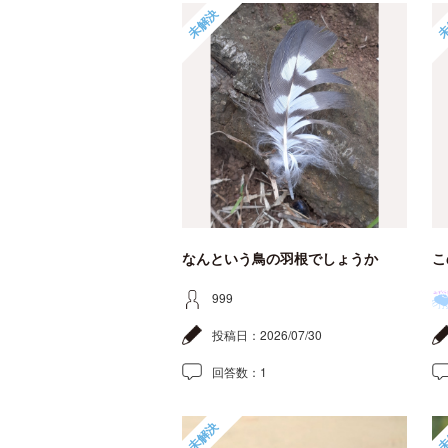
未解決
未
なんという鳥の羽根でしょうか
こ
999
投稿日：
2026/07/30
回答数：
1
未解決
未