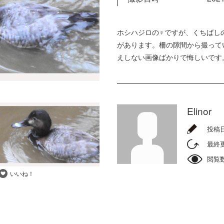
ホシハジロの♀ですが、くちばし
があります。柵の隙間から撮って
えしない画像ばかりで悔しいです
Elinor
投稿
最終
閲覧
いいね！