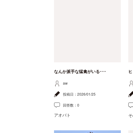
なんか派手な猛禽がいる･･･
ヒ
aw
投稿日：
2026/01/25
回答数：
0
アオバト
そ