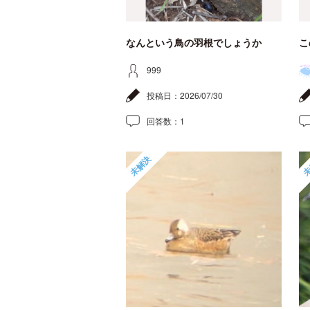
なんという鳥の羽根でしょうか
こ
999
投稿日：
2026/07/30
回答数：
1
未解決
未