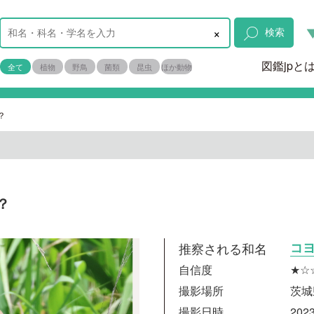
×
検索
図鑑jpと
全て
植物
野鳥
菌類
昆虫
ほか動物
？
？
推察される和名
コ
自信度
★☆
撮影場所
茨城
撮影日時
2023