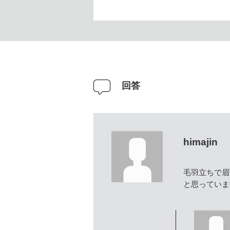
回答
himajin
毛羽立ちで眉
と思っていま