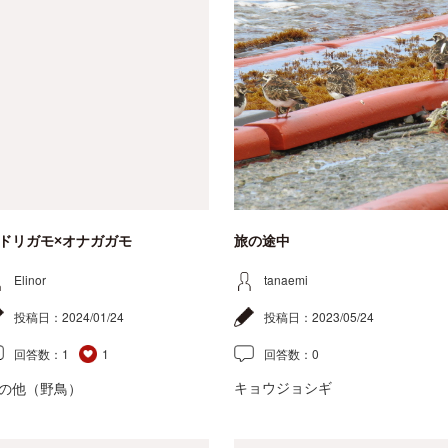
ドリガモ×オナガガモ
旅の途中
Elinor
tanaemi
投稿日：
2024/01/24
投稿日：
2023/05/24
回答数：
1
1
回答数：
0
キョウジョシギ
の他（野鳥）