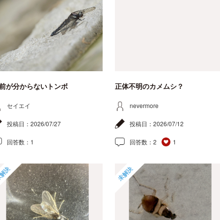
前が分からないトンボ
正体不明のカメムシ？
セイエイ
nevermore
投稿日：
2026/07/27
投稿日：
2026/07/12
回答数：
1
回答数：
2
1
解決
未解決