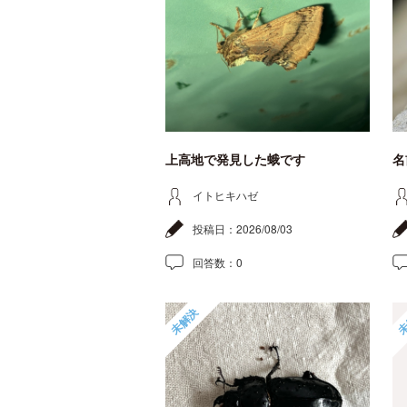
上高地で発見した蛾です
名
イトヒキハゼ
投稿日：
2026/08/03
回答数：
0
未解決
未