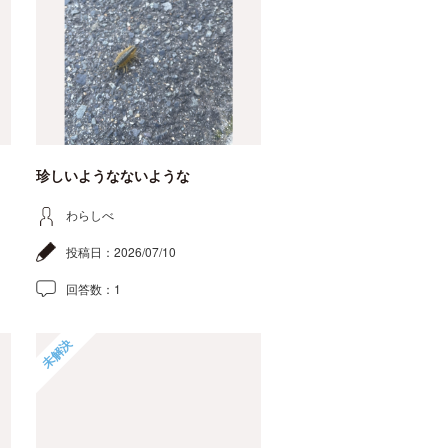
珍しいようなないような
わらしべ
投稿日：
2026/07/10
回答数：
1
未解決