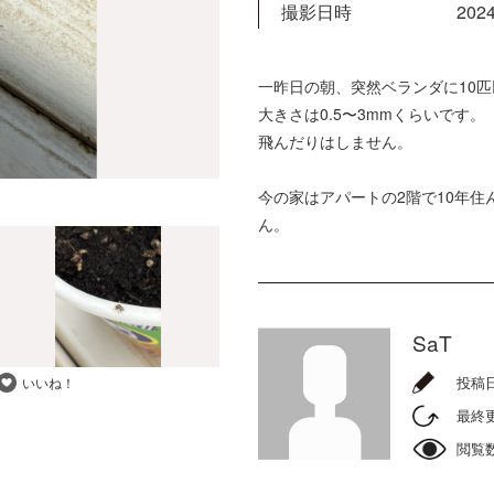
撮影日時
2024
一昨日の朝、突然ベランダに10
大きさは0.5〜3mmくらいです。
飛んだりはしません。
今の家はアパートの2階で10年
ん。
SaT
投稿
いいね！
最終
閲覧