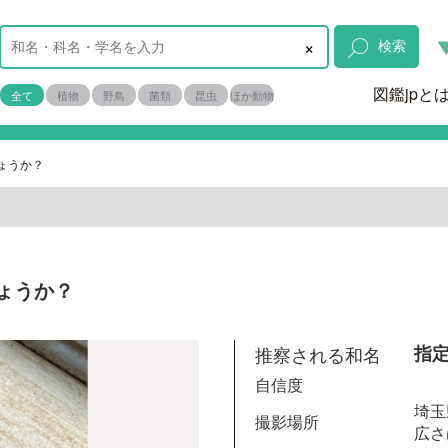
×
検索
図鑑jpと
全て
植物
野鳥
菌類
昆虫
ほか動物
ょうか？
ょうか？
推察される和名
指
自信度
埼玉
撮影場所
広さ