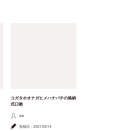
コガタホオナガヒメハナバチの格納
式口吻
aw
投稿日：
2021/03/14