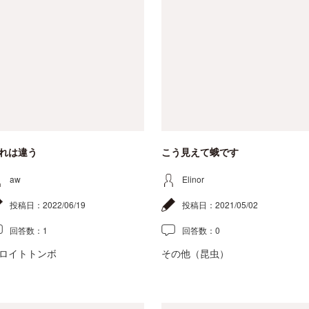
れは違う
こう見えて蛾です
aw
Elinor
投稿日：
2022/06/19
投稿日：
2021/05/02
回答数：
1
回答数：
0
ロイトトンボ
その他（昆虫）