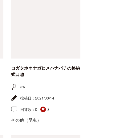
コガタホオナガヒメハナバチの格納
式口吻
aw
投稿日：
2021/03/14
回答数：
0
3
その他（昆虫）