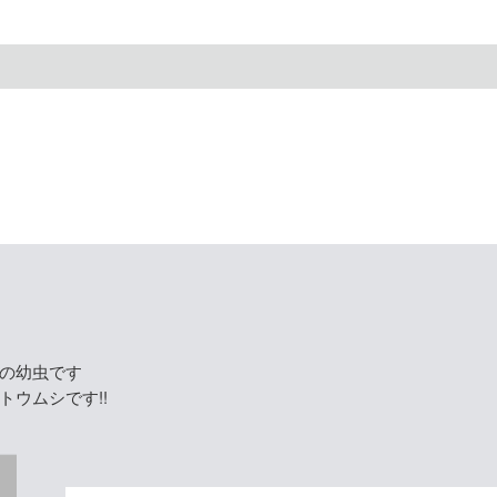
の幼虫です
トウムシです!!