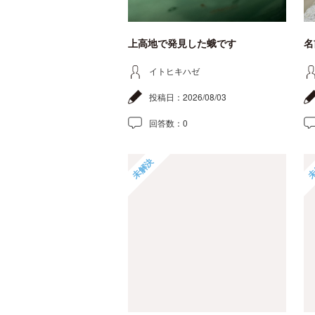
上高地で発見した蛾です
名
イトヒキハゼ
投稿日：
2026/08/03
回答数：
0
未解決
未