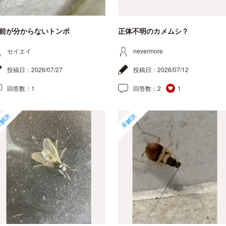
前が分からないトンボ
正体不明のカメムシ？
セイエイ
nevermore
投稿日：
2026/07/27
投稿日：
2026/07/12
回答数：
1
回答数：
2
1
解決
未解決