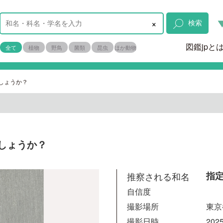
×
検索
図鑑jpと
全て
植物
野鳥
菌類
昆虫
ほか動物
しょうか？
しょうか？
推察される和名
指
自信度
撮影場所
東京
撮影日時
2025