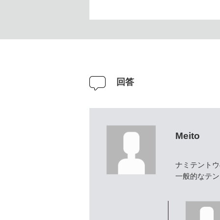
回答
Meito
ナミテントウ
一般的なテン