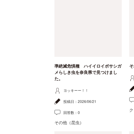
準絶滅危惧種 ハイイロイボサシガ
そ
メらしき虫を奈良県で見つけまし
た。
ヨッキーー！！
投稿日：
2026/06/21
ク
回答数：
0
その他（昆虫）