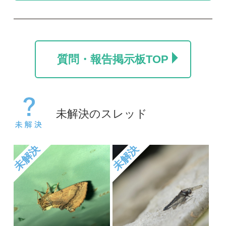
す
ボ
イトヒキハゼ
セイエイ
2026/08/03
2026/07/27
0
1
未解決
未解決
正体不明のカメムシ？
珍しいようなないよう
な
nevermore
わらしべ
2026/07/12
2026/07/10
2
1
1