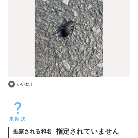
いいね！
推察される和名
指定されていません
自信度
撮影場所
愛知県
撮影日時
2026-02-17
愛知県で見ました。
ネットで検索するとオサムシだろうとのことで