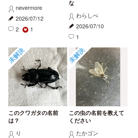
台湾の家で多発してい
メスのカブトムシの行
ます
動について
まつりゅう
ふく
2026/06/18
2026/06/10
1
0
もっとみる
報告のスレッド