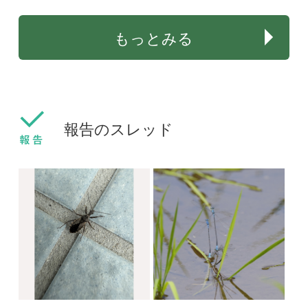
こう見えて蛾です
コガタホオナガヒメハ
ナバチの格納式口吻
Elinor
aw
2021/05/02
2021/03/14
0
0
3
その他（昆虫）
その他（昆虫）
ウグイスカグラに来た
はやにえかと思ったら
ミツバチ
aw
aw
2021/03/07