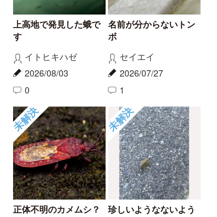
未解決
未解決
このクワガタの名前
この虫の名前を教えて
は？
ください
り
たかゴン
2026/06/29
2026/06/24
2
1
0
未解決
未解決