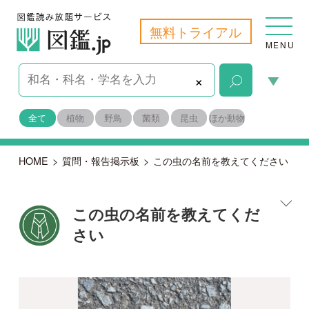
無料トライアル
MENU
×
全て
植物
野鳥
菌類
昆虫
ほか動物
HOME
>
質問・報告掲示板
>
この虫の名前を教えてください
この虫の名前を教えてくだ
さい