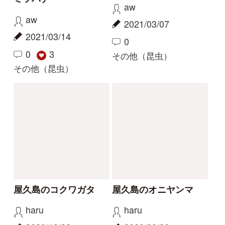
その他（昆虫）
解決
解決
この昆虫の名前を知り
イトトンボのなかま
たいです。
同定してください。
マツダ
mitsuru.w
2025/08/20
2025/06/15
2
1
2
その他（昆虫）
エゾイトトンボ
解決
解決