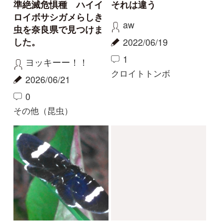
2021/03/14
0
0
3
その他（昆虫）
その他（昆虫）
屋久島のコクワガタ
屋久島のオニヤンマ
haru
haru
2020/12/22
2020/09/26
0
2
0
その他（昆虫）
オニヤンマ
もっとみる