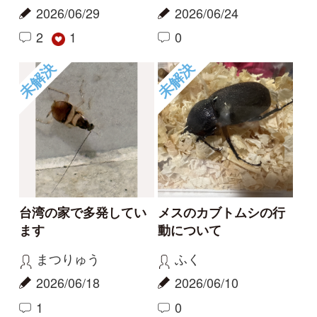
準絶滅危惧種 ハイイ
それは違う
ロイボサシガメらしき
aw
虫を奈良県で見つけま
2022/06/19
した。
1
ヨッキーー！！
クロイトトンボ
2026/06/21
0
その他（昆虫）