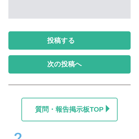
質問・報告掲示板TOP
未解決のスレッド
未解決
未解決
上高地で発見した蛾で
名前が分からないトン
す
ボ
イトヒキハゼ
セイエイ
2026/08/03
2026/07/27
0
1