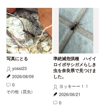
1
0
クロイトトンボ
その他（昆虫）
コガタホオナガヒメハ
ウグイスカグラに来た
ナバチの格納式口吻
ミツバチ
aw
aw
2021/03/14
2021/03/14
0
3
0
3
その他（昆虫）
その他（昆虫）