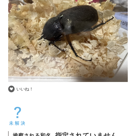
いいね！
推察される和名
指定されていません
自信度
撮影場所
和歌山県
撮影日時
最近買ったコーカサスオオカブトのメスがまだ
交尾をしていないのですがよく潜ったり必死に