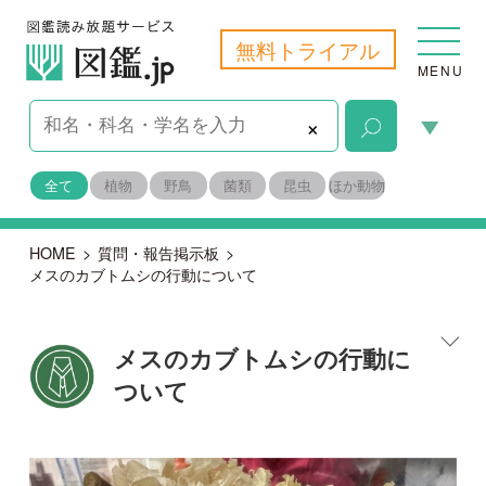
無料トライアル
MENU
×
全て
植物
野鳥
菌類
昆虫
ほか動物
HOME
>
質問・報告掲示板
>
メスのカブトムシの行動について
メスのカブトムシの行動に
ついて