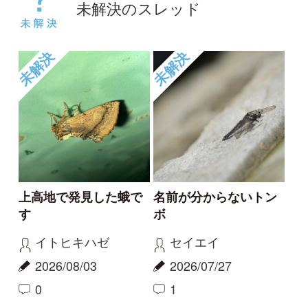
未解決
未解決
正体不明のカメムシ？
珍しいようなないよう
な
nevermore
わらしべ
2026/07/12
2026/07/10
2
1
1
未解決
未解決