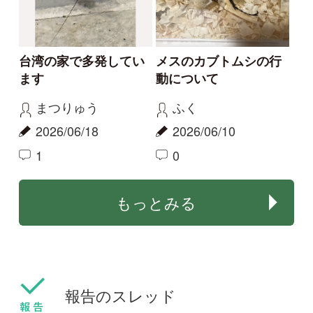
ロイボサシガメらしき
yossi23
虫を奈良県で見つけま
2026/08/09
した。
0
ヨッキーー！！
その他（昆虫）
2026/06/21
0
その他（昆虫）
それは違う
こう見えて蛾です
aw
Elinor
2022/06/19
2021/05/02