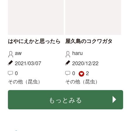
この昆虫の名前を知り
イトトンボのなかま
たいです。
同定してください。
マツダ
mitsuru.w
2025/08/20
2025/06/15
2
1
2
その他（昆虫）
エゾイトトンボ
解決
解決
この虫の名前が知りた
この子の名前を教えて
いです
下さい