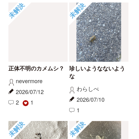
このクワガタの名前
この虫の名前を教えて
は？
ください
り
たかゴン
2026/06/29
2026/06/24
2
1
0
未解決
未解決
台湾の家で多発してい
メスのカブトムシの行
ます
動について
まつりゅう
ふく