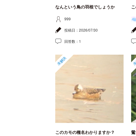
なんという鳥の羽根でしょうか
こ
999
投稿日：
2026/07/30
回答数：
1
未解決
未
このカモの種名わかりますか？
鶯