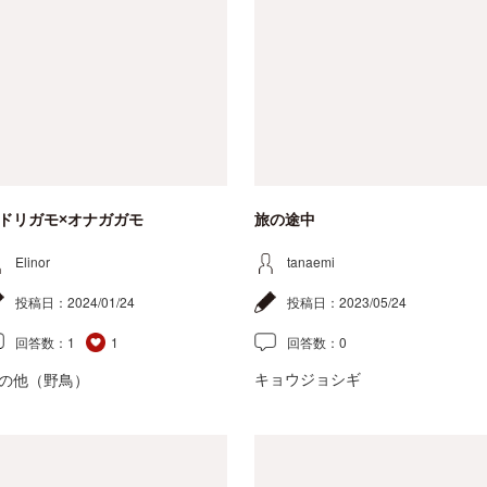
ドリガモ×オナガガモ
旅の途中
Elinor
tanaemi
投稿日：
2024/01/24
投稿日：
2023/05/24
回答数：
1
1
回答数：
0
キョウジョシギ
の他（野鳥）