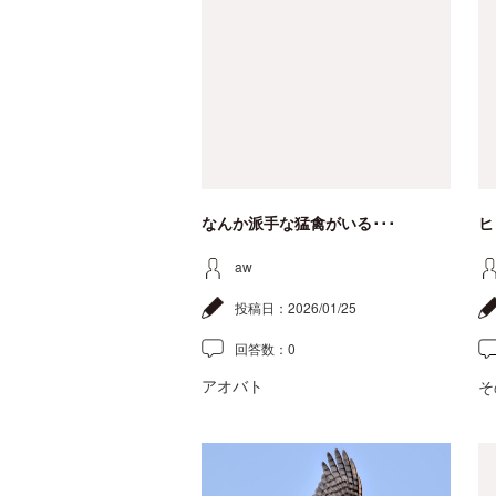
なんか派手な猛禽がいる･･･
ヒ
aw
投稿日：
2026/01/25
回答数：
0
アオバト
そ