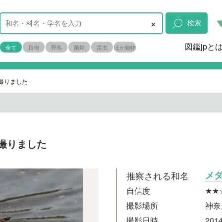
×
検索
図鑑jpと
全て
植物
野鳥
菌類
昆虫
ほか動物
撮りました
撮りました
推察される和名
メ
自信度
★★
撮影場所
神奈
撮影日時
2014