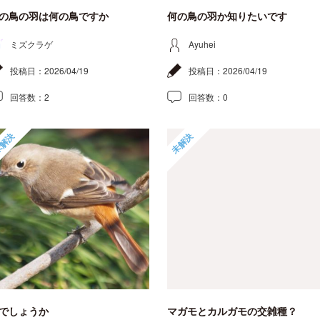
の鳥の羽は何の鳥ですか
何の鳥の羽か知りたいです
ミズクラゲ
Ayuhei
投稿日：
2026/04/19
投稿日：
2026/04/19
回答数：
2
回答数：
0
解決
未解決
でしょうか
マガモとカルガモの交雑種？