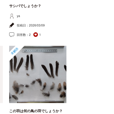
サシバでしょうか？
ya
投稿日：
2026/03/09
回答数：
2
1
未解決
この羽は何の鳥の羽でしょうか？