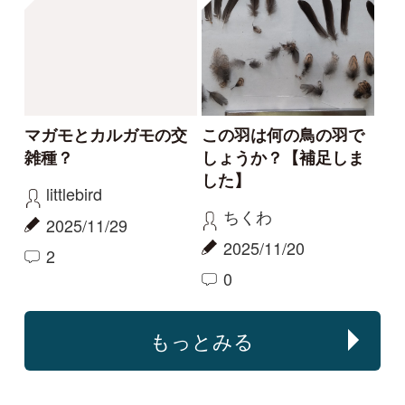
る･･･
Elinor
aw
2024/01/24
2026/01/25
1
1
0
その他（野鳥）
アオバト
旅の途中
1月12日に質問として
投稿したものとの比較
tanaemi
littlebird
2023/05/24
2023/01/24
0
1
1