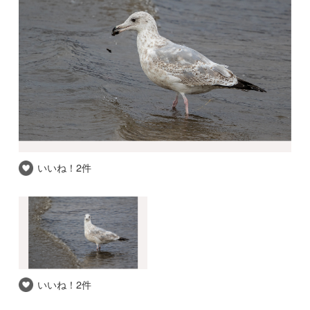
いいね！
2件
いいね！
2件
推察される和名
セグロカモメ
自信度
★★☆
撮影場所
広島県 / 広島市