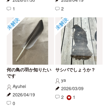
このカモの種名わかり
鶯でしょうか
ますか？
ヒット
Hal
2026/01/13
2026/01/14
2
3
未解決
未解決
マガモとカルガモの交
この羽は何の鳥の羽で
雑種？
しょうか？【補足しま
した】
littlebird
ちくわ
2025/11/29