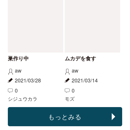
何の羽根でしょうか？
何の鳥の羽根？！
ぷち
ぷち
2026/01/29
2026/01/21
2
1
0
マガモ
マガモ
解決
解決
ホオジロ♀でしょう
教えてください
か？
のび太
ツートン
2025/04/17