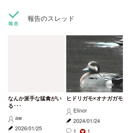
キョウジョシギ
ホオジロ
ハイタカ
エナガ団子には少し遅
かった
Pno
aw
2021/10/25
2021/05/30
0
1
0
2
ハイタカ
エナガ