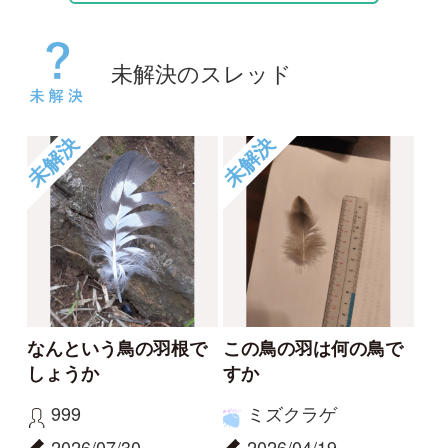
未解決
未解決
何の鳥の羽か知りたい
サシバでしょうか？
です
ya
Ayuhei
2026/03/09
2026/04/19
2
1
0
未解決
未解決