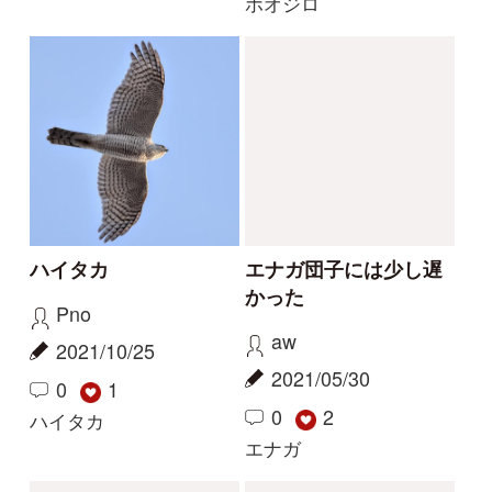
解決
解決
なんという鳥でしょう
ノスリかと思ったけ
か？
ど...何鳥?
少年Z
しょぐぽ
2026/03/23
2026/03/07
3
2
イナバヒタキ
チュウヒ
解決
解決