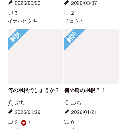
Tweets by i_zukanjp