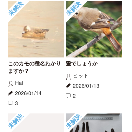
2025/11/20
2
0
もっとみる
報告のスレッド
なんか派手な猛禽がい
ヒドリガモ×オナガガモ