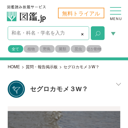
無料トライアル
MENU
×
全て
植物
野鳥
菌類
昆虫
ほか動物
HOME
>
質問・報告掲示板
>
セグロカモメ３W？
セグロカモメ３W？