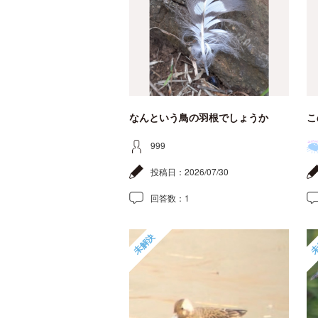
なんという鳥の羽根でしょうか
こ
999
投稿日：
2026/07/30
回答数：
1
未解決
未