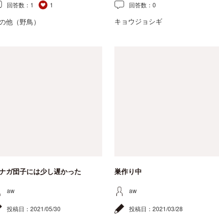
回答数：
1
1
回答数：
0
キョウジョシギ
の他（野鳥）
ナガ団子には少し遅かった
巣作り中
aw
aw
投稿日：
2021/05/30
投稿日：
2021/03/28