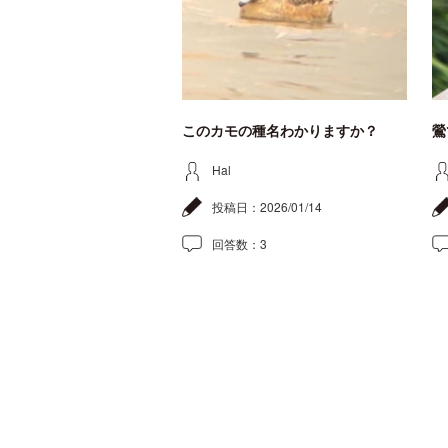
このカモの種名わかりますか？
鶯
Hal
投稿日：
2026/01/14
回答数：
3