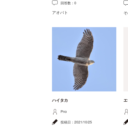
回答数：
0
アオバト
そ
ハイタカ
エ
Pno
投稿日：
2021/10/25