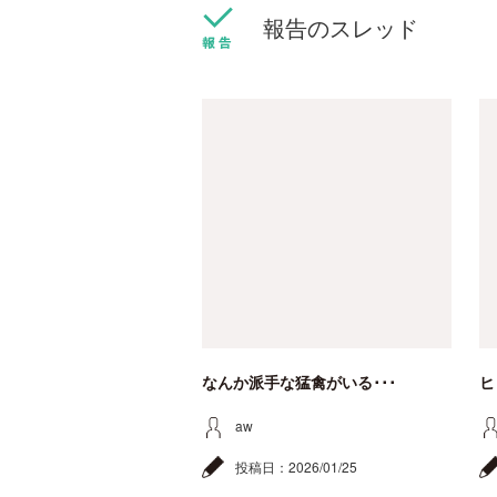
報告のスレッド
なんか派手な猛禽がいる･･･
ヒ
aw
投稿日：
2026/01/25