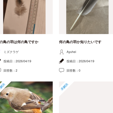
の鳥の羽は何の鳥ですか
何の鳥の羽か知りたいです
ミズクラゲ
Ayuhei
投稿日：
2026/04/19
投稿日：
2026/04/19
回答数：
2
回答数：
0
解決
未解決