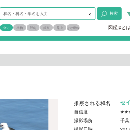
×
検索
図鑑jpと
全て
植物
野鳥
菌類
昆虫
ほか動物
推察される和名
セ
自信度
★★
撮影場所
千葉
撮影日時
2017