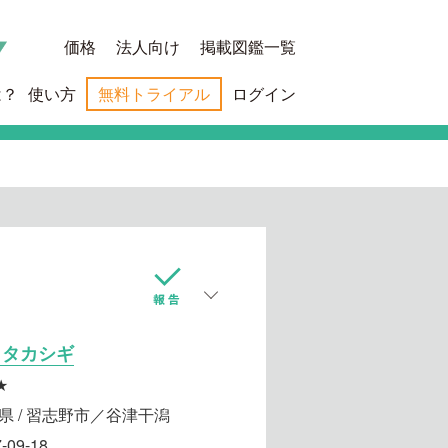
価格
法人向け
掲載図鑑一覧
は？
使い方
無料トライアル
ログイン
イタカシギ
★
県 / 習志野市／谷津干潟
-09-18