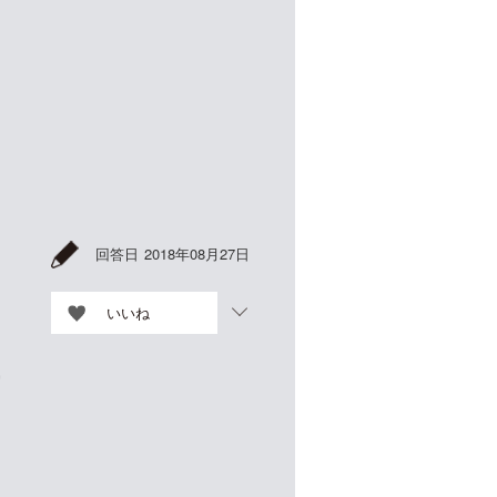
回答日
2018年08月27日
いいね
写
は
と
は