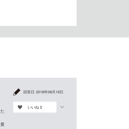
回答日
2018年08月19日
いいね
2
あた
に黄