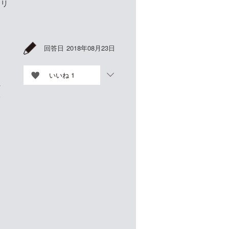
キリ
回答日
2018年08月23日
いいね
1
れ
比
な
リ