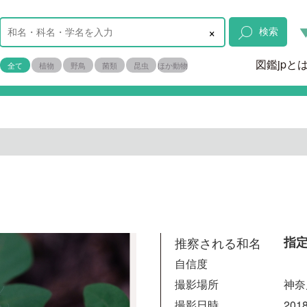
×
検索
図鑑jpと
全て
植物
野鳥
菌類
昆虫
ほか動物
推察される和名
指
自信度
撮影場所
神奈
撮影日時
2018