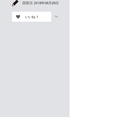
回答日
2018年08月26日
いいね
1
、
る
良