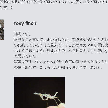
突起があるかどうかでハラビロカマキリかムネアカハラビロカマ
です。）
rosy finch
補足です。
適当なこと書いてしまいましたが、前胸背板がわりとき
いに残っているように見えて、そこがオオカマキリ属に
べ太くて短いように見えたので、ハラビロカマキリ属か
と思いました。
写真は下手ですみませんが今年自宅の庭で拾ったカマキ
の抜け殻です。こっちはより細長く見えます（多分）。