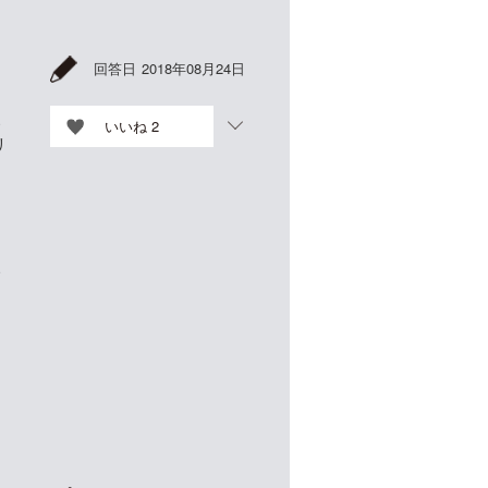
回答日
2018年08月24日
見
いいね
2
リ
ウ
い