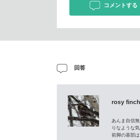
コメントする
回答
rosy finc
あんま自信無
りなような気
前脚の基部は