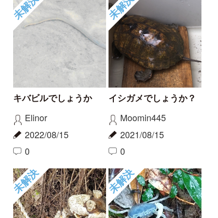
未解決
未解決
この白骨死体の正体は
ヤクシマサワガニ？
何か
ガタガタ
定年おじいさん
2021/03/20
2021/04/08
0
1
未解決
未解決