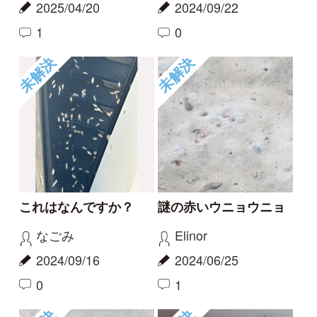
これはなんですか？
謎の赤いウニョウニョ
なごみ
Elinor
2024/09/16
2024/06/25
0
1
未解決
未解決
キバビルでしょうか
イシガメでしょうか？
Elinor
Moomin445
2022/08/15
2021/08/15
0
0