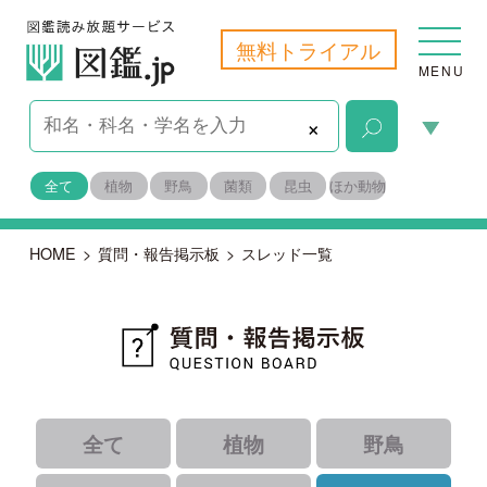
無料トライアル
MENU
×
全て
植物
野鳥
菌類
昆虫
ほか動物
HOME
>
質問・報告掲示板
>
スレッド一覧
全て
植物
野鳥
菌類
昆虫
ほか動物
｜
｜
｜
すべて
未解決
報告
｜
｜
解決済み
識者コメントあり