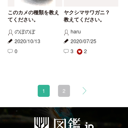
初めての方へ
コース一覧
使い方ガイド
新規会員登録
掲載図鑑一覧
よくある質問
法人・研究機関で
質問・報告掲示板
補足リンク集
ご利用の方へ
マイページ
利用規約
有料会員利用規約
お問い合わせ
プライバ
｜
｜
｜
シーについて
特定商取引法に基づく表示
運営会社
インプレスグル
｜
｜
ープ