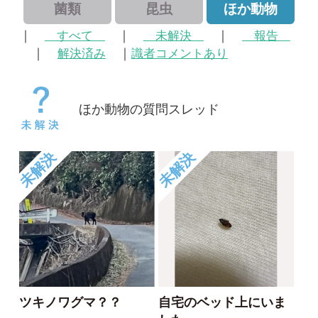
ほか動物の質問スレッド
未解決
未解決
ツキノワグマ？？
自宅のベッド上にいま
した。
なかさは
りょう
2026/02/01
2025/08/21
1
1
未解決
未解決