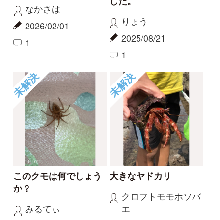
このクモは何でしょう
大きなヤドカリ
か？
クロフトモモホソバ
みるてぃ
エ
2025/04/20
2024/09/22
1
0
未解決
未解決