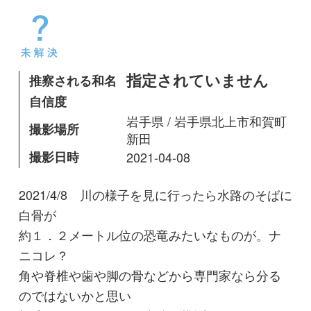
撮影場所
新田
撮影日時
2021-04-08
2021/4/8 川の様子を見に行ったら水路のそばに
白骨が
約１．２メートル位の恐竜みたいなものが。ナ
ニコレ？
角や脊椎や歯や脚の骨などから専門家なら分る
のではないかと思い
投稿、お願いします。自分の推測では二ホンカ
モシカ（天然記念物）かな
定年おじいさん
投稿日
2021年04月08日
最終更新日
2021年04月08日
閲覧数
9,644 Views