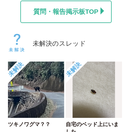
1
1
未解決
未解決
このクモは何でしょう
大きなヤドカリ
か？
クロフトモモホソバ
みるてぃ
エ
2025/04/20
2024/09/22
1
0
未解決
未解決