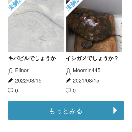
た。
haru
ゴンちゃん
2023/09/18
2023/11/06
0
0
ニホンヒキガエル
ニホンヤモリ
大きく育ちましたね･･･
屋久島のタヌキ
aw
haru
2022/05/08
2022/03/19
0
0