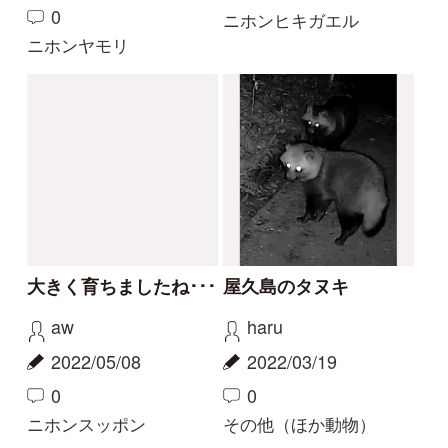
大騒ぎ
暖かい日
aw
Elinor
2021/03/28
2021/02/07
0
0
アズマヒキガエル
その他（ほか動物）
もっとみる
解決済みのスレッド
解決
解決