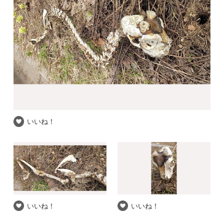
いいね！
いいね！
いいね！
推察される和名
指定されていません
自信度
岩手県 / 岩手県北上市和賀町