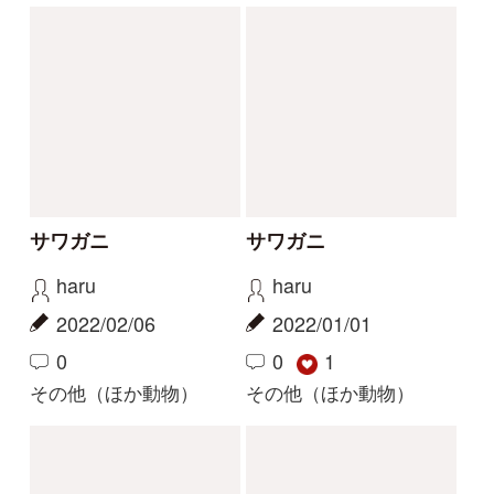
ヤマアカガエルかタゴ
どんな虫ですか？
ガエルかと思うのです
ぶん
が…
2021/07/24
mitsuru.w
1
2024/04/11
その他（ほか動物）
2
1
タゴガエル
解決
解決