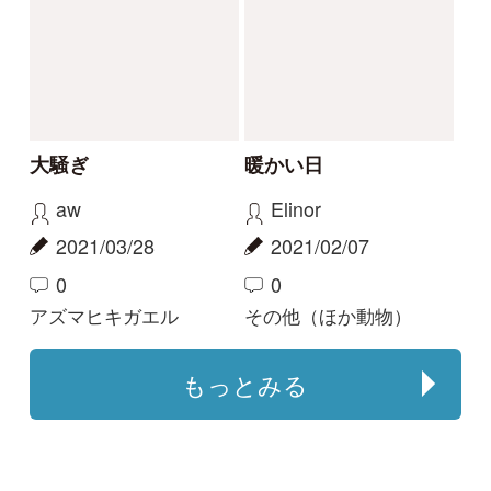
正面顔のヘビ
オタマジャクシを卒業
したばかりのカエル
Elinor
aw
2021/06/25
2020/06/28
0
2
6
ジムグリ
ニホンアマガエル
解決
このカメは何でしょう
か
Elinor