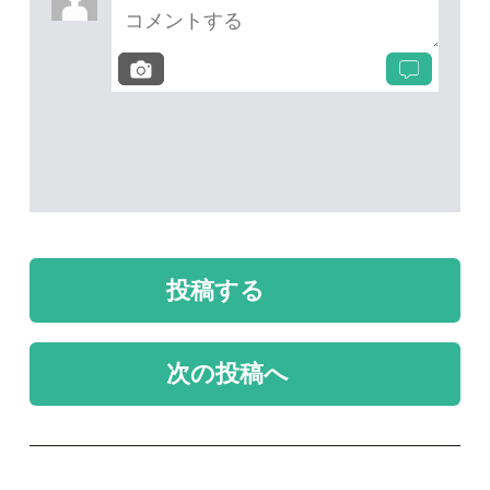
質問・報告掲示板TOP
未解決のスレッド
未解決
未解決
ツキノワグマ？？
自宅のベッド上にいま
した。
なかさは
りょう
2026/02/01
2025/08/21