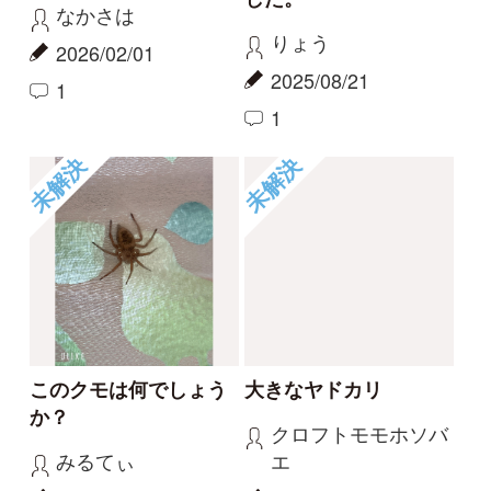
これはなんですか？
謎の赤いウニョウニョ
なごみ
Elinor
2024/09/16
2024/06/25
0
1
未解決
未解決
キバビルでしょうか
イシガメでしょうか？
Elinor
Moomin445