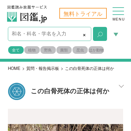
無料トライアル
MENU
×
全て
植物
野鳥
菌類
昆虫
ほか動物
HOME
>
質問・報告掲示板
>
この白骨死体の正体は何か
この白骨死体の正体は何か