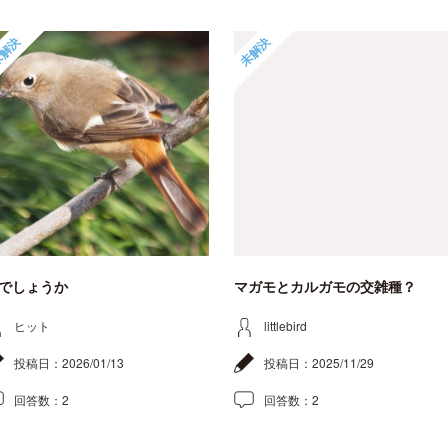
解決
未解決
でしょうか
マガモとカルガモの交雑種？
ヒット
littlebird
投稿日：
2026/01/13
投稿日：
2025/11/29
回答数：
2
回答数：
2