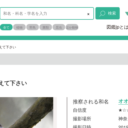
×
検索
図鑑jpと
全て
植物
野鳥
菌類
昆虫
ほか動物
えて下さい
えて下さい
推察される和名
オ
自信度
★☆
撮影場所
神奈
撮影日時
2019