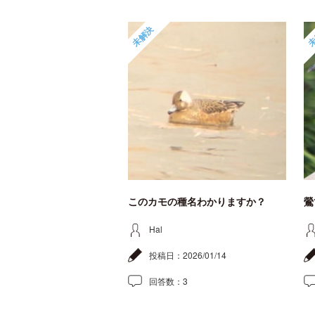
未解決
未
このカモの種名わかりますか？
鶯
Hal
投稿日：
2026/01/14
回答数：
3