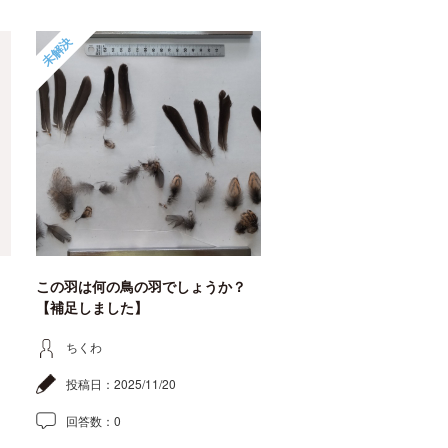
未解決
この羽は何の鳥の羽でしょうか？
【補足しました】
ちくわ
投稿日：
2025/11/20
回答数：
0