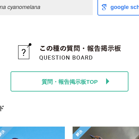
ana cyanomelana
google sch
質問・報告掲示板TOP
ド
解決
解決