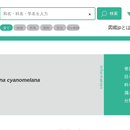
×
検索
図鑑jpと
全て
植物
野鳥
菌類
昆虫
ほか動物
脊
目
ana cyanomelana
科
属
分