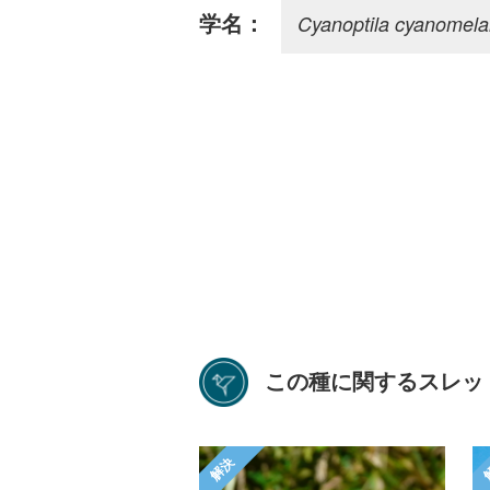
Cyanoptila cyanomel
学名：
この種に関するスレッ
解決