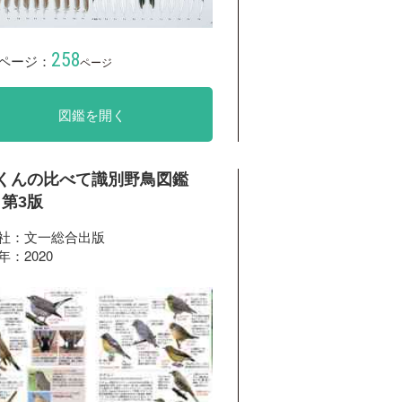
258
ページ：
ページ
図鑑を開く
鳥くんの比べて識別野鳥図鑑
0 第3版
社：文一総合出版
年：2020