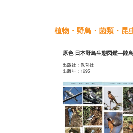
植物・野鳥・菌類・昆
原色 日本野鳥生態図鑑―陸
出版社：保育社
出版年：1995