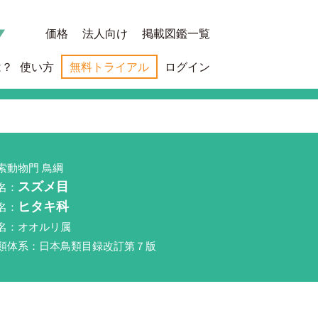
価格
法人向け
掲載図鑑一覧
は？
使い方
無料トライアル
ログイン
索動物門 鳥綱
名：
スズメ目
名：
ヒタキ科
名：オオルリ属
類体系：日本鳥類目録改訂第７版