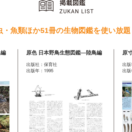
虫・魚類ほか51冊の生物図鑑を使い放題
鳥編
原色 日本野鳥生態図鑑―陸鳥編
原
出版社：保育社
出版
出版年：1995
出版