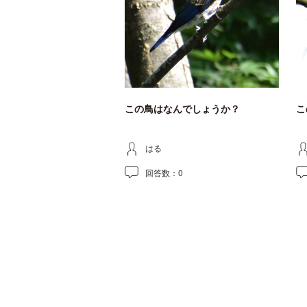
この鳥はなんでしょうか？
こ
はる
回答数：
0