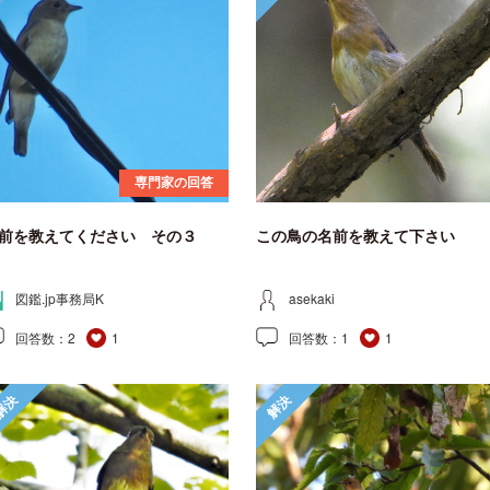
専門家の回答
前を教えてください その３
この鳥の名前を教えて下さい
図鑑.jp事務局K
asekaki
回答数：
2
1
回答数：
1
1
解決
解決