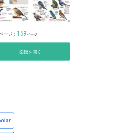
159
ページ：
ページ
図鑑を開く
olar