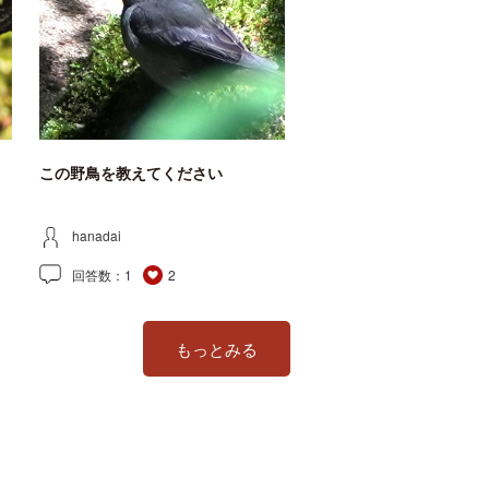
この野鳥を教えてください
hanadai
回答数：
1
2
もっとみる