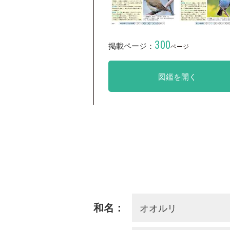
300
掲載ページ：
ページ
図鑑を開く
オオルリ
和名：