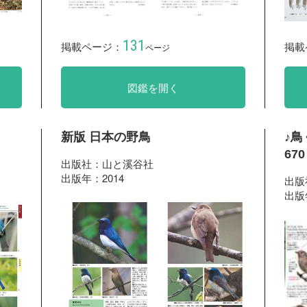
131
掲載ページ：
掲載
ページ
図鑑を開く
新版 日本の野鳥
♪
67
出版社：山と溪谷社
出版年：2014
出版
出版