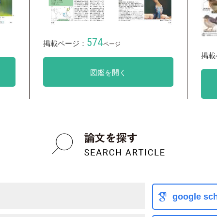
574
掲載ページ：
ページ
掲載
図鑑を開く
google sch