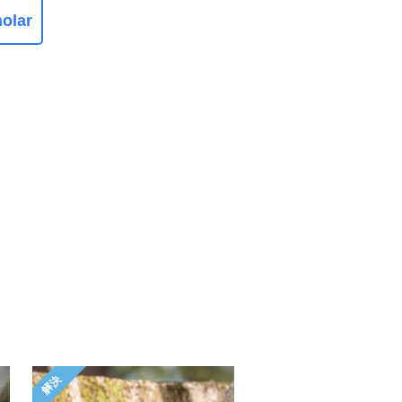
olar
解決